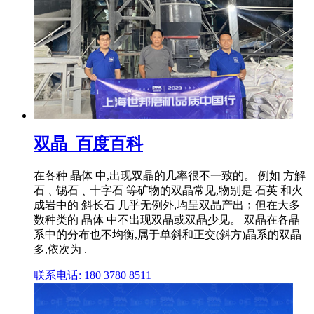
双晶_百度百科
在各种 晶体 中,出现双晶的几率很不一致的。 例如 方解
石﹑锡石﹑十字石 等矿物的双晶常见,物别是 石英 和火
成岩中的 斜长石 几乎无例外,均呈双晶产出﹔但在大多
数种类的 晶体 中不出现双晶或双晶少见。 双晶在各晶
系中的分布也不均衡,属于单斜和正交(斜方)晶系的双晶
多,依次为 .
联系电话: 180 3780 8511