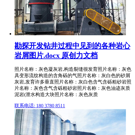
勘探开发钻井过程中见到的各种岩心
岩屑图片.docx 原创力文档
照片名称：灰色凝灰岩,构造裂缝很发育照片名称：灰色
具变形流纹构造的含角砾的气照片名称：灰白色的砂屑
灰岩,发育许多垂直照片名称：灰白色含气含砾粗砂岩照
片名称：灰色含气含砾粗砂岩照片名称：灰色油迹灰质
泥岩(泄水构造大块照片名称：灰色灰质
联系电话: 180 3780 8511