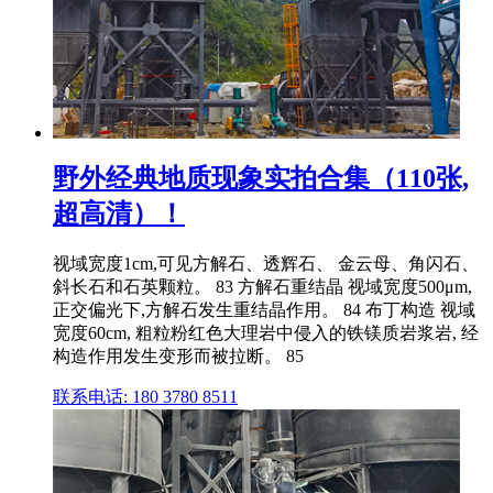
野外经典地质现象实拍合集（110张,
超高清）！
视域宽度1cm,可见方解石、透辉石、 金云母、角闪石、
斜长石和石英颗粒。 83 方解石重结晶 视域宽度500μm,
正交偏光下,方解石发生重结晶作用。 84 布丁构造 视域
宽度60cm, 粗粒粉红色大理岩中侵入的铁镁质岩浆岩, 经
构造作用发生变形而被拉断。 85
联系电话: 180 3780 8511