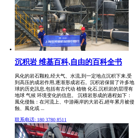
沉积岩 维基百科,自由的百科全书
风化的岩石颗粒,经大气、水流,到一定地点沉积下来,受
到高压的成岩作用,逐渐形成岩石。沉积岩保留了许多地
球的历史訊息,包括有古代动 植物 化石,沉积岩的层理有
地球 气候 环境变化的信息。 沉積岩形成的過程如下：
風化侵蝕：在河流上、中游兩岸的大岩石,經年累月被侵
蝕、風化或 ...
联系电话: 180 3780 8511