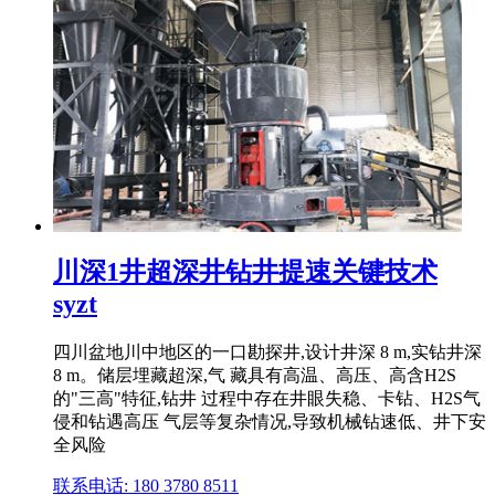
川深1井超深井钻井提速关键技术
syzt
四川盆地川中地区的一口勘探井,设计井深 8 m,实钻井深
8 m。储层埋藏超深,气 藏具有高温、高压、高含H2S
的"三高"特征,钻井 过程中存在井眼失稳、卡钻、H2S气
侵和钻遇高压 气层等复杂情况,导致机械钻速低、井下安
全风险
联系电话: 180 3780 8511