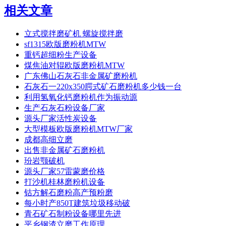
相关文章
立式搅拌磨矿机 螺旋搅拌磨
sf1315欧版磨粉机MTW
重钙超细粉生产设备
煤焦油对辊欧版磨粉机MTW
广东佛山石灰石非金属矿磨粉机
石灰石一220x350腭式矿石磨粉机多少钱一台
利用氢氧化钙磨粉机作为振动源
生产石灰石粉设备厂家
源头厂家活性炭设备
大型模板欧版磨粉机MTW厂家
成都高细立磨
出售非金属矿石磨粉机
玢岩颚破机
源头厂家57雷蒙磨价格
打沙机桂林磨粉机设备
钴方解石磨粉高产预粉磨
每小时产850T建筑垃圾移动破
青石矿石制粉设备哪里先进
平乡钢渣立磨工作原理