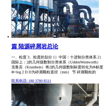
篇 陆源碎屑岩总论
一、粒度 3、粒度的划分 1）中国：十进制分类体系 2）
国际上：2的几何级数制分类体系（UddenWentworth）
克鲁宾（Krumbein）将2的几何级数制标度转化为Φ标度
Φ=log 2 D D为碎屑颗粒直径（mm） 节 碎屑颗粒的
联系电话: 180 3780 8511