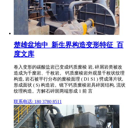
楚雄盆地中_新生界构造变形特征_百
度文库
卷入变形的碳酸盐岩已变成钙质糜棱 岩, 碎屑岩类被改
造成为千糜岩、千枚岩。 钙质糜棱岩外观显千枚状纹理
构造, 岩石被平行分布的糜棱面理 ( D1 S1 ) 劈成薄片状,
形成面状 ( S) 构造岩。镜下钙质糜棱岩具碎斑结构, 流状
纹理构造。方解石碎斑两端形成 1 前 言
联系电话: 180 3780 8511