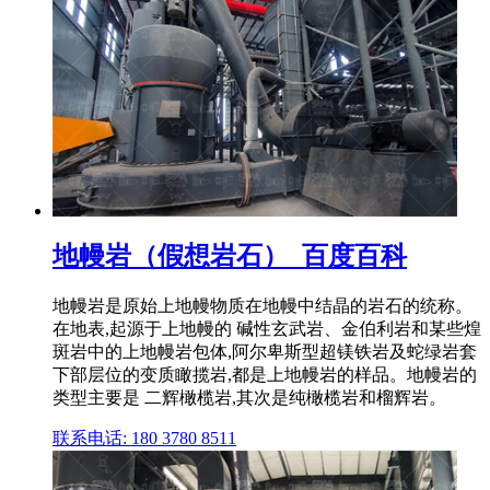
地幔岩（假想岩石）_百度百科
地幔岩是原始上地幔物质在地幔中结晶的岩石的统称。
在地表,起源于上地幔的 碱性玄武岩、金伯利岩和某些煌
斑岩中的上地幔岩包体,阿尔卑斯型超镁铁岩及蛇绿岩套
下部层位的变质瞰揽岩,都是上地幔岩的样品。地幔岩的
类型主要是 二辉橄榄岩,其次是纯橄榄岩和榴辉岩。
联系电话: 180 3780 8511