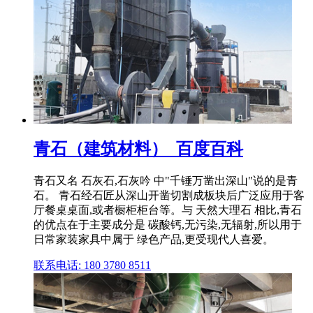
青石（建筑材料）_百度百科
青石又名 石灰石,石灰吟 中"千锤万凿出深山"说的是青
石。 青石经石匠从深山开凿切割成板块后广泛应用于客
厅餐桌桌面,或者橱柜柜台等。与 天然大理石 相比,青石
的优点在于主要成分是 碳酸钙,无污染,无辐射,所以用于
日常家装家具中属于 绿色产品,更受现代人喜爱。
联系电话: 180 3780 8511