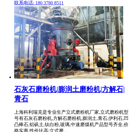
联系电话: 180 3780 8511
石灰石磨粉机|膨润土磨粉机|方解石|
青石
上海科利瑞克是专业生产立式磨粉机厂家,立式磨粉机型
号有石灰石磨粉机,方解石磨粉机,膨润土,青石,伊利石,凹
凸棒石,铝矾土,钛白粉,玻璃,中速磨煤机产品型号齐全,价
格实惠,性价比高;立式磨 .