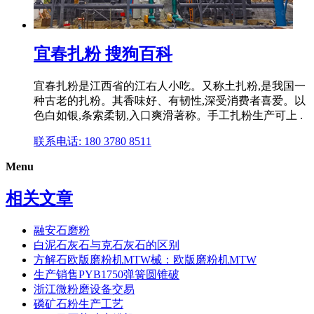
宜春扎粉 搜狗百科
宜春扎粉是江西省的江右人小吃。又称土扎粉,是我国一
种古老的扎粉。其香味好、有韧性,深受消费者喜爱。以
色白如银,条索柔韧,入口爽滑著称。手工扎粉生产可上 .
联系电话: 180 3780 8511
Menu
相关文章
融安石磨粉
白泥石灰石与克石灰石的区别
方解石欧版磨粉机MTW械：欧版磨粉机MTW
生产销售PYB1750弹簧圆锥破
浙江微粉磨设备交易
磷矿石粉生产工艺