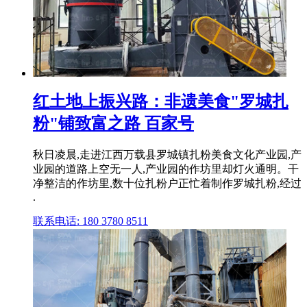
红土地上振兴路：非遗美食"罗城扎
粉"铺致富之路 百家号
秋日凌晨,走进江西万载县罗城镇扎粉美食文化产业园,产
业园的道路上空无一人,产业园的作坊里却灯火通明。干
净整洁的作坊里,数十位扎粉户正忙着制作罗城扎粉,经过
.
联系电话: 180 3780 8511