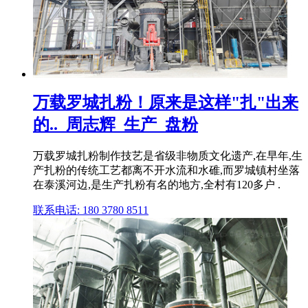
万载罗城扎粉！原来是这样"扎"出来
的.._周志辉_生产_盘粉
万载罗城扎粉制作技艺是省级非物质文化遗产,在早年,生
产扎粉的传统工艺都离不开水流和水碓,而罗城镇村坐落
在泰溪河边,是生产扎粉有名的地方,全村有120多户 .
联系电话: 180 3780 8511