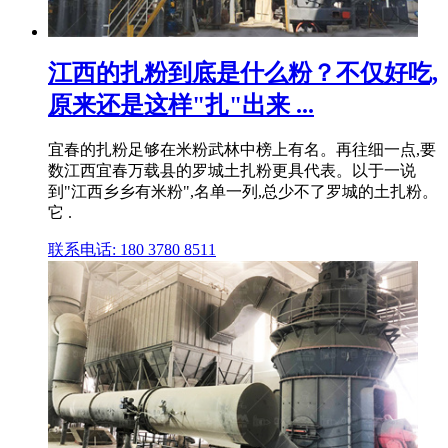
江西的扎粉到底是什么粉？不仅好吃,
原来还是这样"扎"出来 ...
宜春的扎粉足够在米粉武林中榜上有名。再往细一点,要
数江西宜春万载县的罗城土扎粉更具代表。以于一说
到"江西乡乡有米粉",名单一列,总少不了罗城的土扎粉。
它 .
联系电话: 180 3780 8511