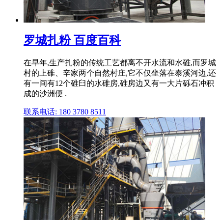
罗城扎粉 百度百科
在早年,生产扎粉的传统工艺都离不开水流和水碓,而罗城
村的上碓、辛家两个自然村庄,它不仅坐落在泰溪河边,还
有一间有12个碓臼的水碓房,碓房边又有一大片砾石冲积
成的沙洲便 .
联系电话: 180 3780 8511