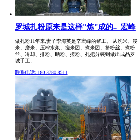
罗城扎粉原来是这样"炼"成的.._宏峰
做扎粉11年来,妻子李海英是辛宏峰的帮工。 从洗米、浸
米、磨米、压榨水浆、搓米团、煮米团、挤粉丝、煮粉
丝、冷却、排粉、晒粉、搓粉、扎把分装到做出成品罗
城手工 .
联系电话: 180 3780 8511