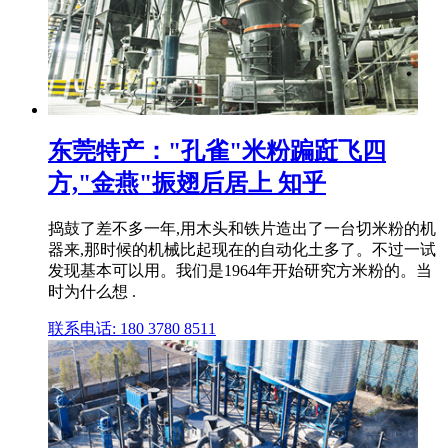
东莞特产："孔雀"米粉蹁跹飞四
方,"金燕"振翅后居上 知乎
捣鼓了差不多一年,用木头和铁片造出了一台切米粉的机
器来,那时候的机械比起现在的自动化土多了。不过一试
发现基本可以用。我们是1964年开始研究方米粉的。当
时为什么想 .
联系电话: 180 3780 8511