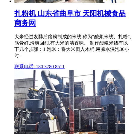
扎粉机 山东省曲阜市 天阳机械食品
商务网
大米经过发酵后磨粉制成的米线,称为"酸浆米线、扎粉",
筋骨好,滑爽回甜,有大米的清香味。 制作酸浆米线有以
下几个步骤：1.泡米：将大米倒入木桶,用凉水浸泡36小
时 .
联系电话: 180 3780 8511