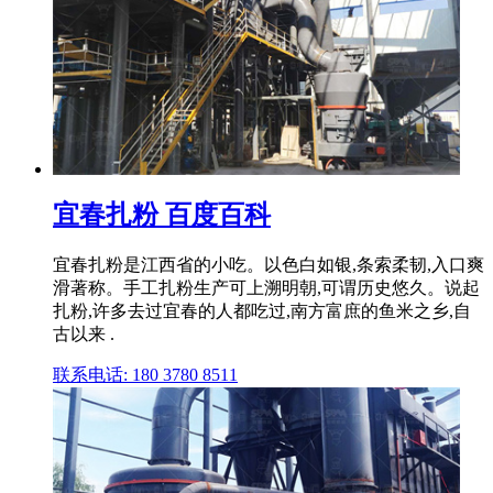
宜春扎粉 百度百科
宜春扎粉是江西省的小吃。以色白如银,条索柔韧,入口爽
滑著称。手工扎粉生产可上溯明朝,可谓历史悠久。说起
扎粉,许多去过宜春的人都吃过,南方富庶的鱼米之乡,自
古以来 .
联系电话: 180 3780 8511