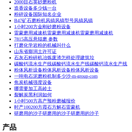
2000目石英砂磨粉机
造香设备多少钱一台
粉碎设备国际知名企业
B47矿石磨粉机风镐风镐型号风镐风镐
1小时200方金刚砂磨粉设备
雷蒙磨用减速机雷蒙磨用减速机雷蒙磨用减速机
7815高压悬辊磨 参数
打磨化学岩粉的机械叫什么
山东省膨润土许可证
石灰石粉碎机冶炼废渣怎样处理建筑垃
碳酸钙流水生产线碳酸钙流水生产线碳酸钙流水生产线
粉体风析设备粉体风析设备粉体风析设备
一吨电石泥磨粉机制多少沙-m-group-com
焦炭机械强度设备
哪需要加工高岭土
裂解炭黑利润如何
1小时500方高产预粉磨械报价
时产100200方霞石方解石雷蒙机
研磨用的沙子研磨用的沙子研磨用的沙子
产品