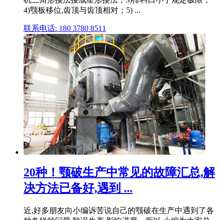
4)颚板移位,齿顶与齿顶相对；5) ...
联系电话: 180 3780 8511
20种！颚破生产中常见的故障汇总,解
决方法已备好,遇到 ...
近,好多朋友向小编诉苦说自己的颚破在生产中遇到了各