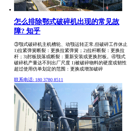
怎么排除鄂式破碎机出现的常见故
障? 知乎
③颚式破碎机主机槽轮、动颚运转正常,但破碎工作休止
1)拉紧弹簧断裂：更换拉紧弹簧；2)拉杆断裂：更换拉
杆；3)肘板脱落或断裂：重新安装或更换肘板。④颚式
破碎机产量达不到出厂尺度 1)被破碎物料的硬度或韧性
超过使用仿单划定的范围：更换或增加破碎
联系电话: 180 3780 8511