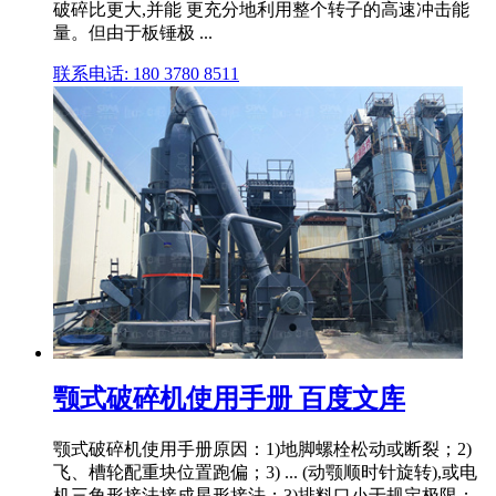
破碎比更大,并能 更充分地利用整个转子的高速冲击能
量。但由于板锤极 ...
联系电话: 180 3780 8511
颚式破碎机使用手册 百度文库
颚式破碎机使用手册原因：1)地脚螺栓松动或断裂；2)
飞、槽轮配重块位置跑偏；3) ... (动颚顺时针旋转),或电
机三角形接法接成星形接法；3)排料口小于规定极限；