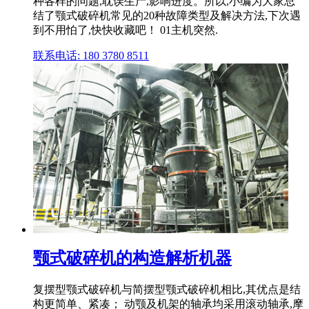
种各样的问题,耽误生产,影响进度。所以,小编为大家总
结了颚式破碎机常见的20种故障类型及解决方法,下次遇
到不用怕了,快快收藏吧！ 01主机突然.
联系电话: 180 3780 8511
颚式破碎机的构造解析机器
复摆型颚式破碎机与简摆型颚式破碎机相比,其优点是结
构更简单、紧凑； 动颚及机架的轴承均采用滚动轴承,摩