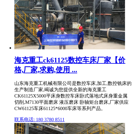
海克重工ck61125数控车床厂家【价
格,厂家,求购,使用 ...
山东海克重工机械有限公司是数控车床,加工,数控铣床的
生产制造厂家,竭诚为您提供全新的海克重工
CK61125X5000平床身数控车床卧式落地式床身重金属
切削,M7130平面磨床 液压磨床 卧轴矩台磨床,厂家供应
CW61125车床61125*6000车床等系列产品。
联系电话: 180 3780 8511