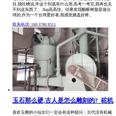
目,我吐槽说,学这个到底有什么用,高考一考完,我再也见
不到这东西了。 flag高高挂。结果发现酚醛树脂是做台
球的,作为一个台球爱好者,我感觉膝盖好疼。
联系电话: 180 3780 8511
玉石那么硬,古人是怎么雕刻的?_砣机
喜欢玉雕的小仙女们一定会有这种疑问：古代没有机械