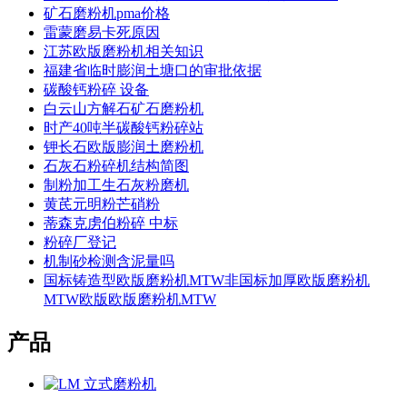
矿石磨粉机pma价格
雷蒙磨易卡死原因
江苏欧版磨粉机相关知识
福建省临时膨润土塘口的审批依据
碳酸钙粉碎 设备
白云山方解石矿石磨粉机
时产40吨半碳酸钙粉碎站
钾长石欧版膨润土磨粉机
石灰石粉碎机结构简图
制粉加工生石灰粉磨机
黄芪元明粉芒硝粉
蒂森克虏伯粉碎 中标
粉碎厂登记
机制砂检测含泥量吗
国标铸造型欧版磨粉机MTW非国标加厚欧版磨粉机
MTW欧版欧版磨粉机MTW
产品