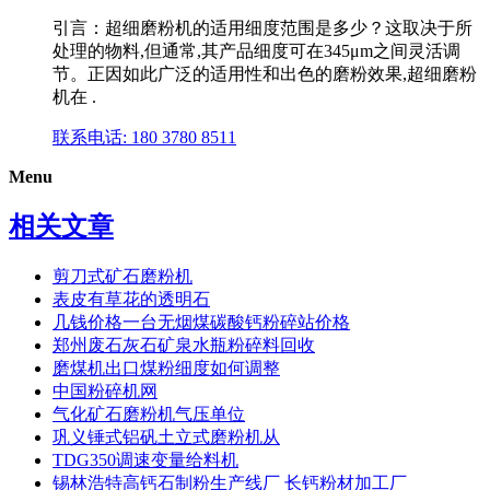
引言：超细磨粉机的适用细度范围是多少？这取决于所
处理的物料,但通常,其产品细度可在345μm之间灵活调
节。正因如此广泛的适用性和出色的磨粉效果,超细磨粉
机在 .
联系电话: 180 3780 8511
Menu
相关文章
剪刀式矿石磨粉机
表皮有草花的透明石
几钱价格一台无烟煤碳酸钙粉碎站价格
郑州废石灰石矿泉水瓶粉碎料回收
磨煤机出口煤粉细度如何调整
中国粉碎机网
气化矿石磨粉机气压单位
巩义锤式铝矾土立式磨粉机从
TDG350调速变量给料机
锡林浩特高钙石制粉生产线厂 长钙粉材加工厂