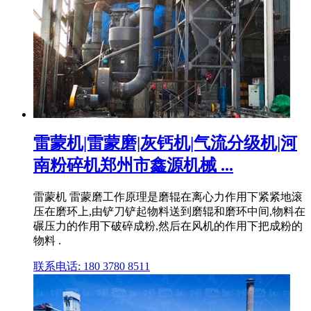
雷蒙机|雷蒙磨|灰钙机|气流分级机|河
南粉碎机郑州市鑫源机械 ...
雷蒙机 雷蒙磨工作原理是磨辊在离心力作用下紧紧地滚
压在磨环上,由铲刀铲起物料送到磨辊和磨环中间,物料在
碾压力的作用下破碎成粉,然后在风机的作用下把成粉的
物料 .
联系电话: 180 3780 8511