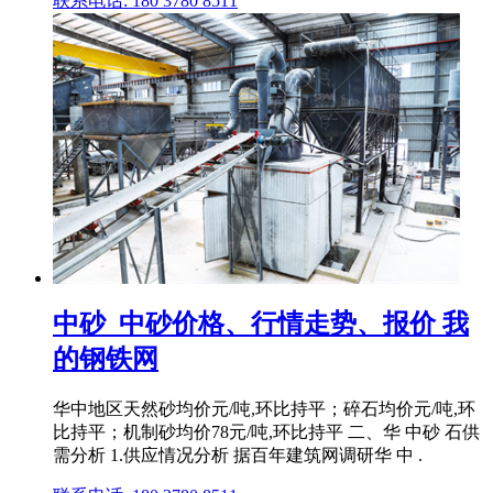
联系电话: 180 3780 8511
中砂_中砂价格、行情走势、报价 我
的钢铁网
华中地区天然砂均价元/吨,环比持平；碎石均价元/吨,环
比持平；机制砂均价78元/吨,环比持平 二、华 中砂 石供
需分析 1.供应情况分析 据百年建筑网调研华 中 .