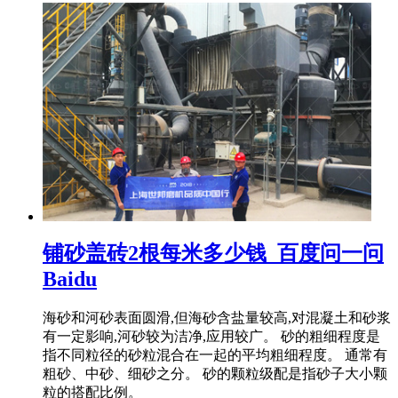
铺砂盖砖2根每米多少钱_百度问一问
Baidu
海砂和河砂表面圆滑,但海砂含盐量较高,对混凝土和砂浆
有一定影响,河砂较为洁净,应用较广。 砂的粗细程度是
指不同粒径的砂粒混合在一起的平均粗细程度。 通常有
粗砂、中砂、细砂之分。 砂的颗粒级配是指砂子大小颗
粒的搭配比例。