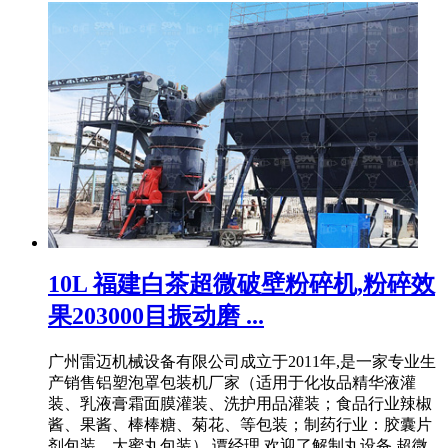
10L 福建白茶超微破壁粉碎机,粉碎效
果203000目振动磨 ...
广州雷迈机械设备有限公司成立于2011年,是一家专业生
产销售铝塑泡罩包装机厂家（适用于化妆品精华液灌
装、乳液膏霜面膜灌装、洗护用品灌装；食品行业辣椒
酱、果酱、棒棒糖、菊花、等包装；制药行业：胶囊片
剂包装、大蜜丸包装）,谭经理 欢迎了解制丸设备,超微