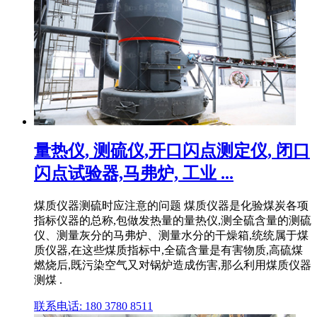
量热仪, 测硫仪,开口闪点测定仪, 闭口
闪点试验器,马弗炉, 工业 ...
煤质仪器测硫时应注意的问题 煤质仪器是化验煤炭各项
指标仪器的总称,包做发热量的量热仪,测全硫含量的测硫
仪、测量灰分的马弗炉、测量水分的干燥箱,统统属于煤
质仪器,在这些煤质指标中,全硫含量是有害物质,高硫煤
燃烧后,既污染空气又对锅炉造成伤害,那么利用煤质仪器
测煤 .
联系电话: 180 3780 8511