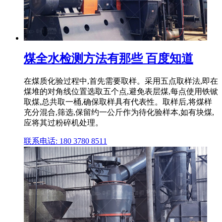
煤全水检测方法有那些 百度知道
在煤质化验过程中,首先需要取样。采用五点取样法,即在
煤堆的对角线位置选取五个点,避免表层煤,每点使用铁锨
取煤,总共取一桶,确保取样具有代表性。取样后,将煤样
充分混合,筛选,保留约一公斤作为待化验样本,如有块煤,
应将其过粉碎机处理。
联系电话: 180 3780 8511