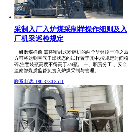
采制入厂入炉煤采制样操作细则及入
厂机采巡检规定
、研磨煤样前,需将密封式粉碎机的两个研钵刷干净之后,
方可将达到空气干燥状态的试样置于其中,按规定时间粉
碎,注意装瓶高度不得高于3/4瓶。 一、职责分工 、安全
监察部煤质监督负责入炉煤采制与管理。
联系电话: 180 3780 8511