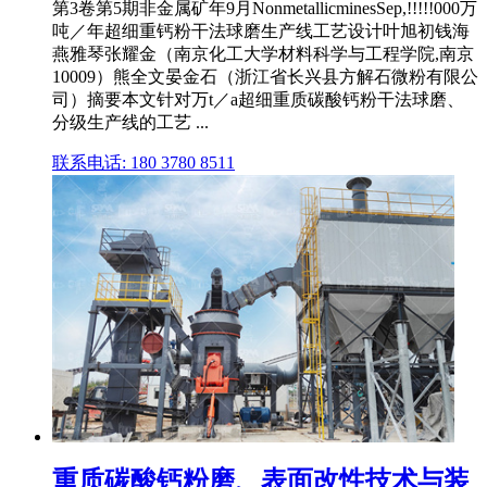
第3卷第5期非金属矿年9月NonmetallicminesSep,!!!!!000万
吨／年超细重钙粉干法球磨生产线工艺设计叶旭初钱海
燕雅琴张耀金（南京化工大学材料科学与工程学院,南京
10009）熊全文晏金石（浙江省长兴县方解石微粉有限公
司）摘要本文针对万t／a超细重质碳酸钙粉干法球磨、
分级生产线的工艺 ...
联系电话: 180 3780 8511
重质碳酸钙粉磨、表面改性技术与装