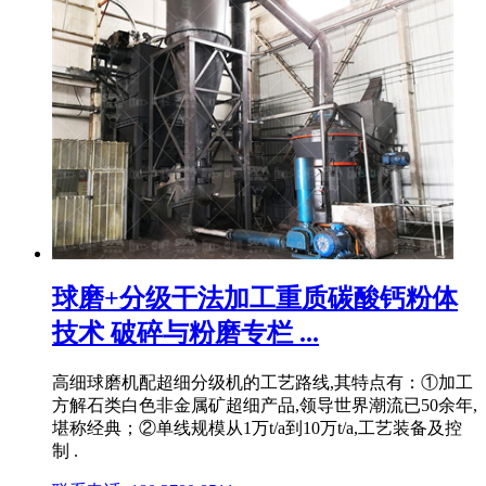
球磨+分级干法加工重质碳酸钙粉体
技术 破碎与粉磨专栏 ...
高细球磨机配超细分级机的工艺路线,其特点有：①加工
方解石类白色非金属矿超细产品,领导世界潮流已50余年,
堪称经典；②单线规模从1万t/a到10万t/a,工艺装备及控
制 .