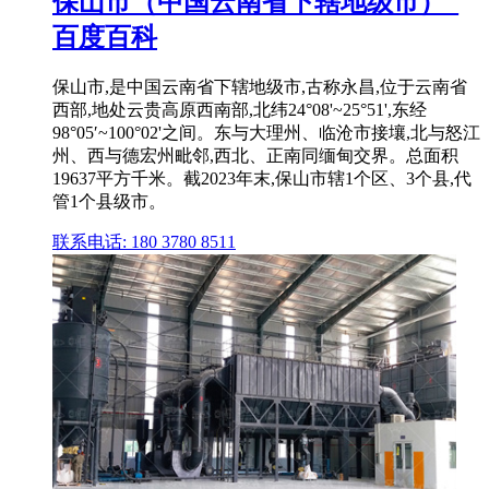
保山市（中国云南省下辖地级市）_
百度百科
保山市,是中国云南省下辖地级市,古称永昌,位于云南省
西部,地处云贵高原西南部,北纬24°08'~25°51',东经
98°05′~100°02'之间。东与大理州、临沧市接壤,北与怒江
州、西与德宏州毗邻,西北、正南同缅甸交界。总面积
19637平方千米。截2023年末,保山市辖1个区、3个县,代
管1个县级市。
联系电话: 180 3780 8511