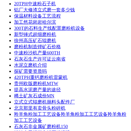
20TPH中速粉石子机
铝厂大修渣立式磨一套多少钱
保温材料设备工艺流程
加工然花岗岩哈尔滨
300T的石料生产线配置磨粉机设备
新型锤式超细磨粉机
徐州高压矿石辊磨机
磨粉机制造锂矿石价格
中速粉沙机产量600TH
石灰石生产许可证云南省
水泥立磨机介绍
探矿需要资质吗
420TPH重钙磨粉机雷蒙机
贵州欧版磨粉机MTW
提高水泥磨产量的途径
稀土矿灰石成份MN
立式立式辊磨机抛料头配件厂
北京那里有卖骨头粉碎机
羚羊角粉加工工艺设备羚羊角粉加工工艺设备羚羊角粉
加工工艺设备
石灰石非金属矿磨粉机150