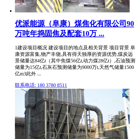
优派能源（阜康）煤焦化有限公司90
万吨年捣固焦及配套10万 ...
1建设项目概况 建设项目的地点及相关背景 项目背景 阜
康资源富集,物产丰饶,具有得天独厚的资源优势,煤炭远
景储量达84亿t（其中焦煤56亿t,动力煤28亿t）,石油预测
储量为15亿t,石灰石预测储量为9000万t,天然气储量1500
亿m3此外 ...
联系电话: 180 3780 8511