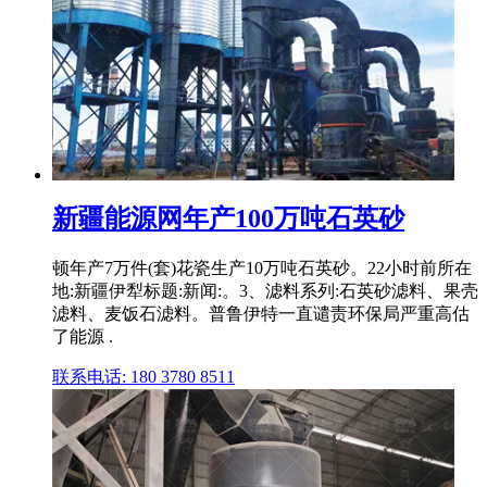
新疆能源网年产100万吨石英砂
顿年产7万件(套)花瓷生产10万吨石英砂。22小时前所在
地:新疆伊犁标题:新闻:。3、滤料系列:石英砂滤料、果壳
滤料、麦饭石滤料。普鲁伊特一直谴责环保局严重高估
了能源 .
联系电话: 180 3780 8511