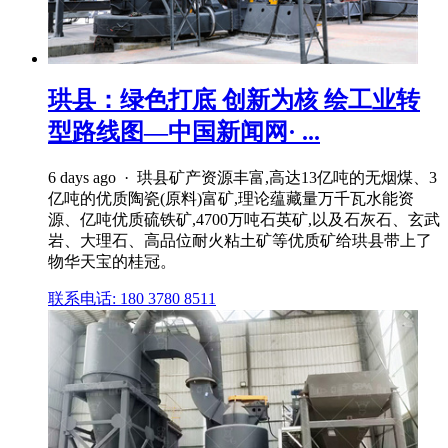
珙县：绿色打底 创新为核 绘工业转
型路线图—中国新闻网· ...
6 days ago · 珙县矿产资源丰富,高达13亿吨的无烟煤、3
亿吨的优质陶瓷(原料)富矿,理论蕴藏量万千瓦水能资
源、亿吨优质硫铁矿,4700万吨石英矿,以及石灰石、玄武
岩、大理石、高品位耐火粘土矿等优质矿给珙县带上了
物华天宝的桂冠。
联系电话: 180 3780 8511