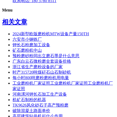
联系电话: 180 3780 8511
Menu
相关文章
2024新型欧版磨粉机MTW设备产量150TH
六安市小钢铁厂
钾长石粉磨加工设备
矿石磨粉机中山
预粉磨砂粉同出立磨石墨是什么意思
广东白云石微粉磨全套设备价格
浙江省生产磨粉设备的厂家
时产315720吨煤矸石山石制砂机
每小时800吨磨粉磨粉机用电量
工业磨粉机厂家证照工业磨粉机厂家证照工业磨粉机厂
家证照
河南漯河钾长石加工生产设备
机矿石制粉的机器
TK9626风化砂石子高产预粉磨
破除混凝土路面单价
高层建筑钻井机起什么作用