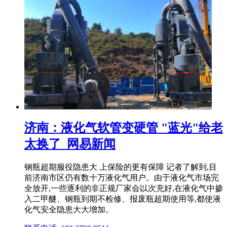
济南：液化气软管变硬管 "蓝光"给老
太换了_网易新闻
钢瓶超期服役隐患大 上保险的更有保障 记者了解到,目
前济南市区仍有数十万液化气用户。由于液化气市场完
全放开,一些逐利的非正规厂家会以次充好,在液化气中掺
入二甲醚、钢瓶到期不检修、报废瓶超期使用等,都使液
化气安全隐患大大增加。