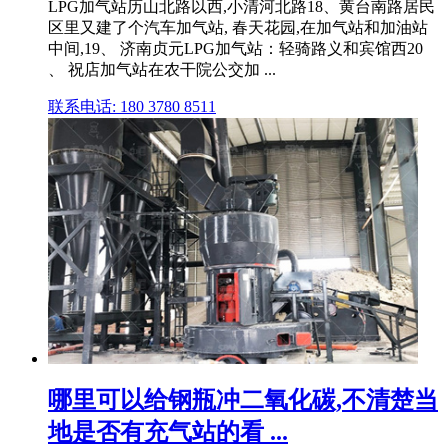
LPG加气站历山北路以西,小清河北路18、黄台南路居民
区里又建了个汽车加气站, 春天花园,在加气站和加油站
中间,19、 济南贞元LPG加气站：轻骑路义和宾馆西20
、 祝店加气站在农干院公交加 ...
联系电话: 180 3780 8511
哪里可以给钢瓶冲二氧化碳,不清楚当
地是否有充气站的看 ...