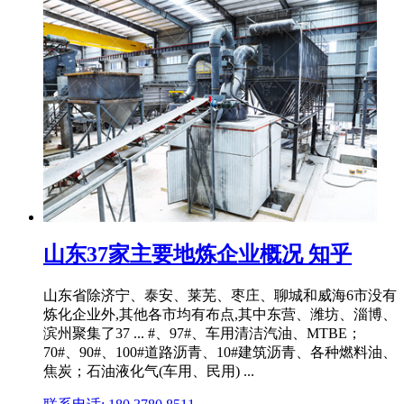
山东37家主要地炼企业概况 知乎
山东省除济宁、泰安、莱芜、枣庄、聊城和威海6市没有
炼化企业外,其他各市均有布点,其中东营、潍坊、淄博、
滨州聚集了37 ... #、97#、车用清洁汽油、MTBE；
70#、90#、100#道路沥青、10#建筑沥青、各种燃料油、
焦炭；石油液化气(车用、民用) ...