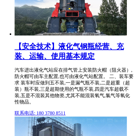
【安全技术】液化气钢瓶经营、充
装、运输、使用基本规定
汽车进出液化气站应在排气管上安装防火帽（阻火器）,
防火帽可由车主配置,也可由液化气站配置。 二、装车要
求 装车时应做到五不装,一是漏气瓶不装,二是超重（超
装）瓶不装,三是超期使用的气瓶不装,四是汽车超载不
装,五是不混装其他物资,尤其不能混装氧气,氯气等氧化
性物品。
联系电话: 180 3780 8511