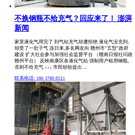
不换钢瓶不给充气？回应来了！ 澎湃
新闻
家里液化气用完了 到气站充气却遭拒绝 液化气没充到,
却受了一肚子气 连日来,多名网友向 赣州市"五型"政府
建设 扩大社会参与加强社会监督平台 （赣南日报社问政
赣州平台） 反映南康区各液化气站 强制用户租用钢瓶,
否则不给充气 ↓↓↓ 市民纷纷提出 ...
联系电话: 180 3780 8511