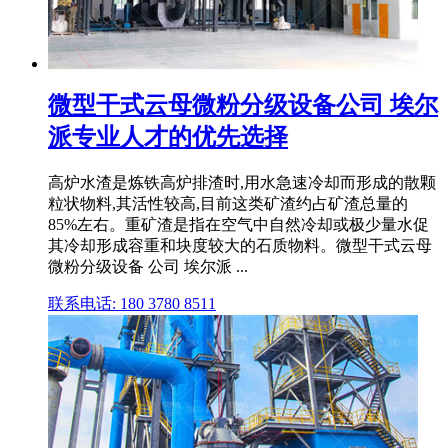
微型干式云母微粉分级设备公司 埃尔
派专业人才的优先选择
高炉水渣是炼铁高炉排渣时,用水急速冷却而形成的散颗
粒状物料,其活性较高,目前这类矿渣约占矿渣总量的
85%左右。重矿渣是指在空气中自然冷却或极少量水促
其冷却形成容重和块度较大的石质物料。微型干式云母
微粉分级设备 公司 埃尔派 ...
联系电话: 180 3780 8511