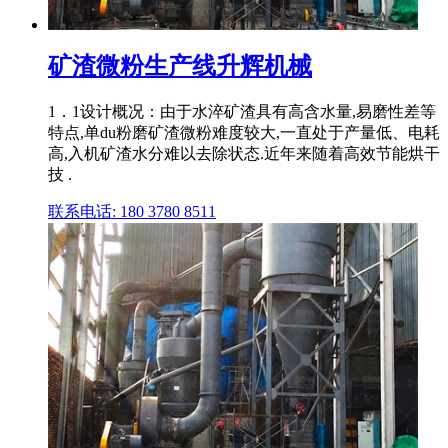
矿渣微粉生产线升辉机械
1．1设计概况：由于水淬矿渣具有高含水量,易磨性差等
特点,单du粉磨矿渣微粉难度较大,一直处于产量低、电耗
高,入机矿渣水分难以去除状态.近年来随着高效节能烘干
技 .
联系电话: 180 3780 8511