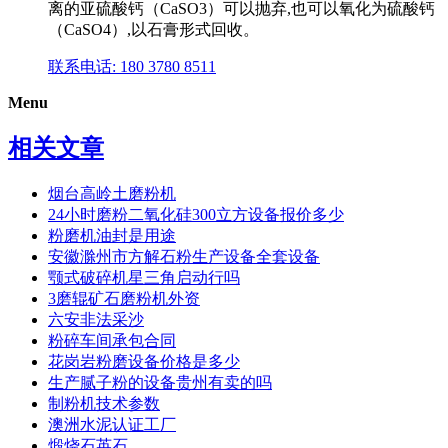
离的亚硫酸钙（CaSO3）可以抛弃,也可以氧化为硫酸钙
（CaSO4）,以石膏形式回收。
联系电话: 180 3780 8511
Menu
相关文章
烟台高岭土磨粉机
24小时磨粉二氧化硅300立方设备报价多少
粉磨机油封是用途
安徽滁州市方解石粉生产设备全套设备
颚式破碎机星三角启动行吗
3磨辊矿石磨粉机外资
六安非法采沙
粉碎车间承包合同
花岗岩粉磨设备价格是多少
生产腻子粉的设备贵州有卖的吗
制粉机技术参数
澳洲水泥认证工厂
煅烧石英石