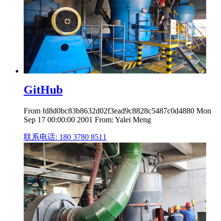
GitHub
From fd8d0bc83b8632d02f3ead9c8828c5487c0d4880 Mon
Sep 17 00:00:00 2001 From: Yalei Meng
联系电话: 180 3780 8511