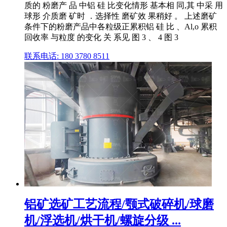
质的 粉磨产 品 中铝 硅 比变化情形 基本相 同,其 中采 用
球形 介质磨 矿时 ．选择性 磨矿效 果稍好 。 上述磨矿
条件下的粉磨产品中各粒级正累积铝 硅 比 、Al,o 累积
回收率 与粒度 的变化 关 系见 图 3 、 4 图 3
联系电话: 180 3780 8511
铝矿选矿工艺流程/颚式破碎机/球磨
机/浮选机/烘干机/螺旋分级 ...