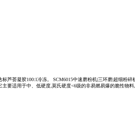
芦荟凝胶100:1冷冻。 SCM6015中速磨粉机|三环磨|超细粉碎机 
它主要适用于中、低硬度,莫氏硬度<6级的非易燃易爆的脆性物料