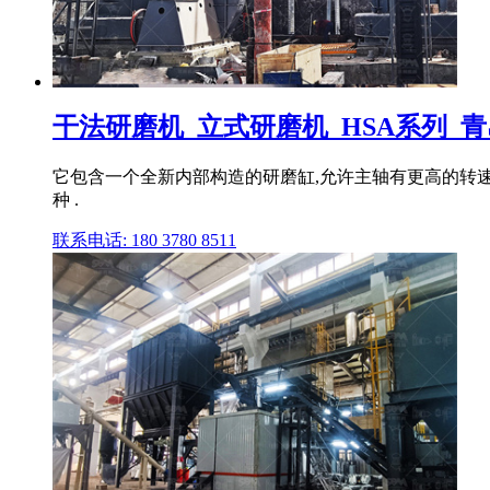
干法研磨机_立式研磨机_HSA系列_
它包含一个全新内部构造的研磨缸,允许主轴有更高的转速
种 .
联系电话: 180 3780 8511