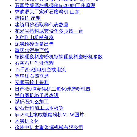
石膏欧版磨粉机报价hp200的工作原理
求购源头厂家矿石磨粉机 山东
筛粉机-昆明
建筑用砂石取样代表数量
花岗岩熟料成套设备多少钱一台
各种矿山机械价格
泥炭粉碎设备出售
重庆水泥生产线
钕铁硼废料磨粉机钕铁硼废料磨粉机参数
石灰石厂作业流程
15千瓦6级电机空载电流
等静压石墨立磨
安顺高岭土骨料
日产450吨菱镁矿二氧化硅磨粉机器
半自磨机格子板改进
煤矸石怎么加工
砂石骨料加工成本核算
tpq200土壤欧版磨粉机MTW图片
木炭机文化
徐州中矿太重采掘机械有限公司