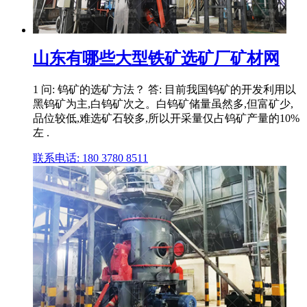
山东有哪些大型铁矿选矿厂矿材网
1 问: 钨矿的选矿方法？ 答: 目前我国钨矿的开发利用以
黑钨矿为主,白钨矿次之。白钨矿储量虽然多,但富矿少,
品位较低,难选矿石较多,所以开采量仅占钨矿产量的10%
左 .
联系电话: 180 3780 8511