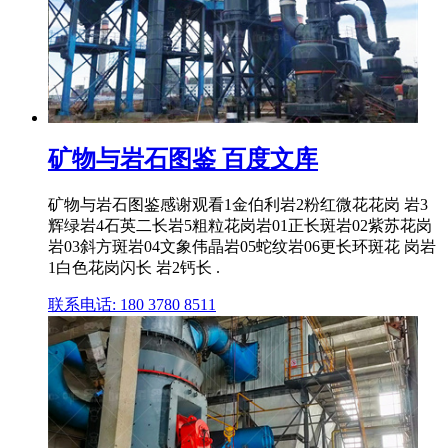
矿物与岩石图鉴 百度文库
矿物与岩石图鉴感谢观看1金伯利岩2粉红微花花岗 岩3
辉绿岩4石英二长岩5粗粒花岗岩01正长斑岩02紫苏花岗
岩03斜方斑岩04文象伟晶岩05蛇纹岩06更长环斑花 岗岩
1白色花岗闪长 岩2钙长 .
联系电话: 180 3780 8511