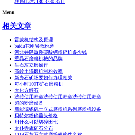
联系电话: 180 3780 8511
Menu
相关文章
雷蒙机结构及原理
baidu花刚岩微粉磨
河北井陉重质碳酸钙粉碎机多少钱
重晶石磨粉机械的品牌
生石灰立磨操作
高岭土辊磨机制粉效率
新办石矿场要如何办理相关
每小时100T矿石磨粉机
大化方解石
沙砖使用寿命沙砖使用寿命沙砖使用寿命
超的粉磨设备
新能源铝矾土立式磨粉机系列磨粉机设备
贝特尔粉碎垂头价格
用什么可以切碎田七
太仆寺旗矿石分布
1214石灰石立式磨粉机构件名称