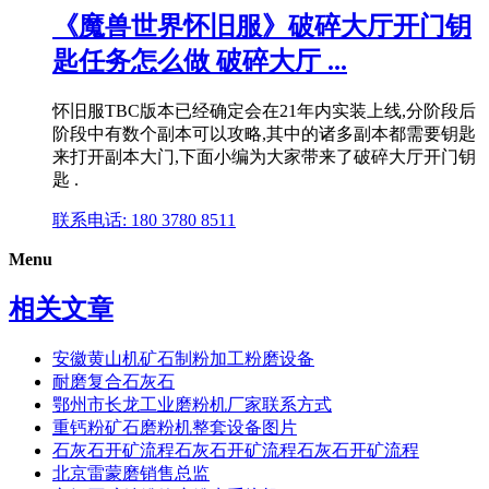
《魔兽世界怀旧服》破碎大厅开门钥
匙任务怎么做 破碎大厅 ...
怀旧服TBC版本已经确定会在21年内实装上线,分阶段后
阶段中有数个副本可以攻略,其中的诸多副本都需要钥匙
来打开副本大门,下面小编为大家带来了破碎大厅开门钥
匙 .
联系电话: 180 3780 8511
Menu
相关文章
安徽黄山机矿石制粉加工粉磨设备
耐磨复合石灰石
鄂州市长龙工业磨粉机厂家联系方式
重钙粉矿石磨粉机整套设备图片
石灰石开矿流程石灰石开矿流程石灰石开矿流程
北京雷蒙磨销售总监