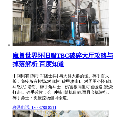
魔兽世界怀旧服TBC破碎大厅攻略与
掉落解析 百度知道
中间则有 [碎手军团士兵] 与大群大群的怪。碎手百夫
长：免疫所有控场,对目标 [破甲攻击]、对周围小怪 [战
斗怒吼] 增伤。碎手角斗士：伤害很高但可被缓速,[致死
打击]。碎手斥候：会 [冲锋] 随机目标,而且会抓潜行。
碎手勇士：免疫控场但可缓速。
联系电话: 180 3780 8511