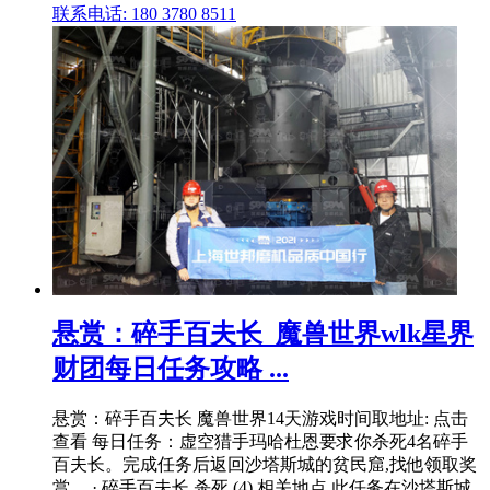
联系电话: 180 3780 8511
悬赏：碎手百夫长_魔兽世界wlk星界
财团每日任务攻略 ...
悬赏：碎手百夫长 魔兽世界14天游戏时间取地址: 点击
查看 每日任务：虚空猎手玛哈杜恩要求你杀死4名碎手
百夫长。完成任务后返回沙塔斯城的贫民窟,找他领取奖
赏。 · 碎手百夫长 杀死 (4) 相关地点 此任务在沙塔斯城