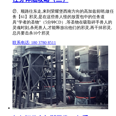
㉗、顺路往东走,来到荣耀堡西南方向的高加兹前哨,做任
务【61】邪灵,是在这些兽人怪的放置包中的任务道
具"学者的圣物"（5分钟CD）,等圣物在吸取碎手兽人的
灵魂时刻,杀死兽人,才能释放出他们的邪灵,再干掉邪灵,
总共要击杀10个邪灵
联系电话: 180 3780 8511