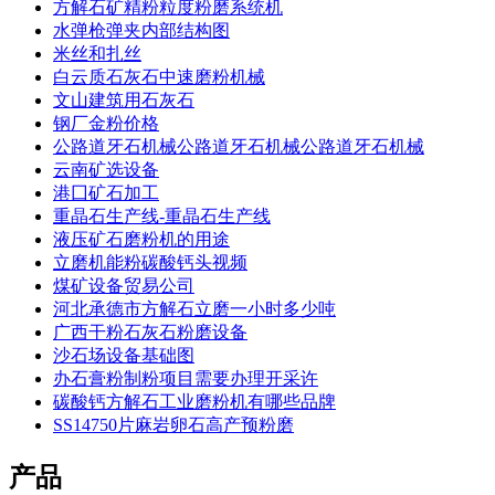
方解石矿精粉粒度粉磨系统机
水弹枪弹夹内部结构图
米丝和扎丝
白云质石灰石中速磨粉机械
文山建筑用石灰石
钢厂金粉价格
公路道牙石机械公路道牙石机械公路道牙石机械
云南矿选设备
港囗矿石加工
重晶石生产线-重晶石生产线
液压矿石磨粉机的用途
立磨机能粉碳酸钙头视频
煤矿设备贸易公司
河北承德市方解石立磨一小时多少吨
广西干粉石灰石粉磨设备
沙石场设备基础图
办石膏粉制粉项目需要办理开采许
碳酸钙方解石工业磨粉机有哪些品牌
SS14750片麻岩卵石高产预粉磨
产品