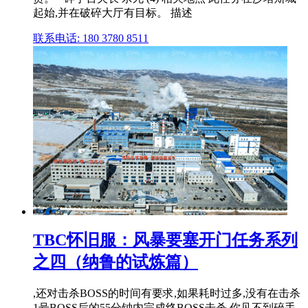
起始,并在破碎大厅有目标。 描述
联系电话: 180 3780 8511
TBC怀旧服：风暴要塞开门任务系列
之四（纳鲁的试炼篇）
,还对击杀BOSS的时间有要求,如果耗时过多,没有在击杀
1号BOSS后的55分钟内完成终BOSS击杀,你见不到碎手