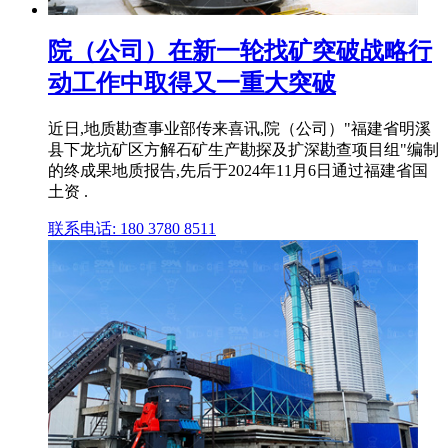
院（公司）在新一轮找矿突破战略行
动工作中取得又一重大突破
近日,地质勘查事业部传来喜讯,院（公司）"福建省明溪
县下龙坑矿区方解石矿生产勘探及扩深勘查项目组"编制
的终成果地质报告,先后于2024年11月6日通过福建省国
土资 .
联系电话: 180 3780 8511