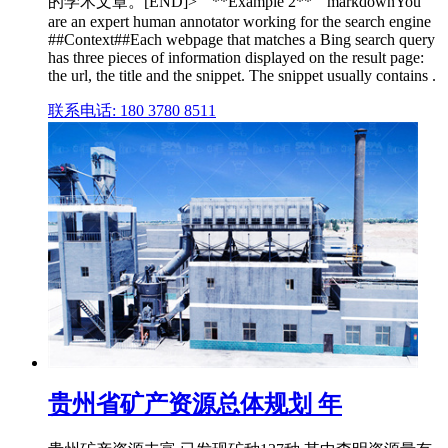
的学术文章。[END]>```**Example 2**```markdownYou
are an expert human annotator working for the search engine
##Context##Each webpage that matches a Bing search query
has three pieces of information displayed on the result page:
the url, the title and the snippet. The snippet usually contains .
联系电话: 180 3780 8511
贵州省矿产资源总体规划 年