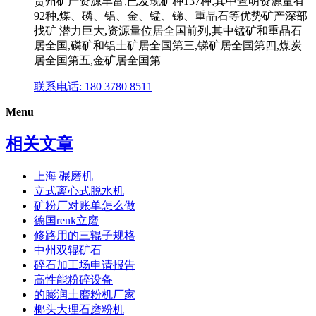
贵州矿产资源丰富,已发现矿种137种,其中查明资源量有
92种,煤、磷、铝、金、锰、锑、重晶石等优势矿产深部
找矿 潜力巨大,资源量位居全国前列,其中锰矿和重晶石
居全国,磷矿和铝土矿居全国第三,锑矿居全国第四,煤炭
居全国第五,金矿居全国第
联系电话: 180 3780 8511
Menu
相关文章
上海 碾磨机
立式离心式脱水机
矿粉厂对账单怎么做
德国renk立磨
修路用的三辊子规格
中州双辊矿石
碎石加工场申请报告
高性能粉碎设备
的膨润土磨粉机厂家
榔头大理石磨粉机