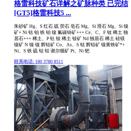
格雷科技矿石详解之矿脉种类 已完结
[GT5]格雷科技5 ...
朱砂矿 Hg、S 红石 硫 荧石 皂石 Mg、Si 滑石 Mg、Si 镍
矿+ Ni 钴 铂 铁 铂 镍 氟碳铈矿+++ Ce、C、F 钕 稀土 独
居石+++ 稀土、P 钍 钕 稀土 钕矿 Nd 独居石 稀土 硅镁
镍矿 N 镍 镍 辉钴矿 Co、As、S 钴 辉钴矿 镍黄铁矿*+
Ni、S 铁 硫 钴 钴 谢尔顿矿 Pt、Ni 钯
联系电话: 180 3780 8511