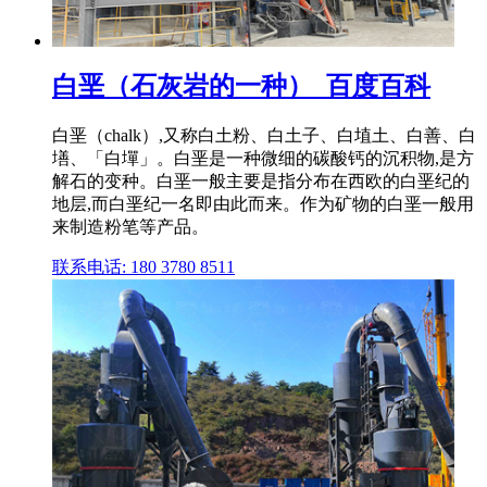
白垩（石灰岩的一种）_百度百科
白垩（chalk）,又称白土粉、白土子、白埴土、白善、白
墡、「白墠」。白垩是一种微细的碳酸钙的沉积物,是方
解石的变种。白垩一般主要是指分布在西欧的白垩纪的
地层,而白垩纪一名即由此而来。作为矿物的白垩一般用
来制造粉笔等产品。
联系电话: 180 3780 8511