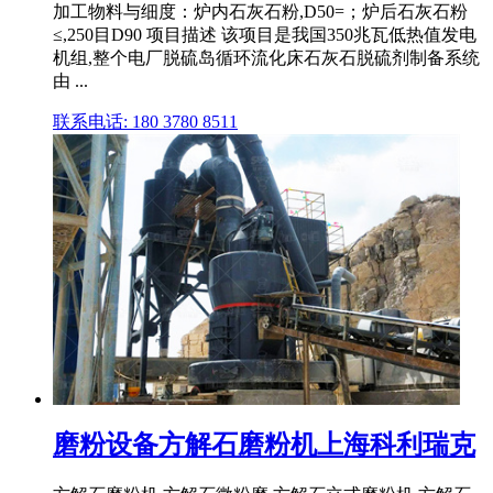
加工物料与细度：炉内石灰石粉,D50=；炉后石灰石粉
≤,250目D90 项目描述 该项目是我国350兆瓦低热值发电
机组,整个电厂脱硫岛循环流化床石灰石脱硫剂制备系统
由 ...
联系电话: 180 3780 8511
磨粉设备方解石磨粉机上海科利瑞克