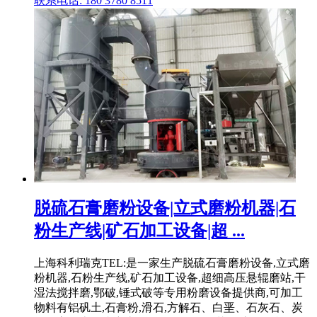
联系电话: 180 3780 8511
脱硫石膏磨粉设备|立式磨粉机器|石
粉生产线|矿石加工设备|超 ...
上海科利瑞克TEL:是一家生产脱硫石膏磨粉设备,立式磨
粉机器,石粉生产线,矿石加工设备,超细高压悬辊磨站,干
湿法搅拌磨,鄂破,锤式破等专用粉磨设备提供商,可加工
物料有铝矾土,石膏粉,滑石,方解石、白垩、石灰石、炭