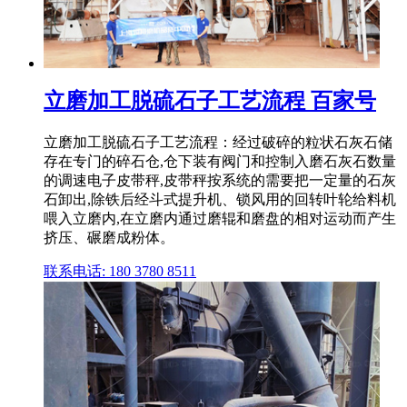
立磨加工脱硫石子工艺流程 百家号
立磨加工脱硫石子工艺流程：经过破碎的粒状石灰石储
存在专门的碎石仓,仓下装有阀门和控制入磨石灰石数量
的调速电子皮带秤,皮带秤按系统的需要把一定量的石灰
石卸出,除铁后经斗式提升机、锁风用的回转叶轮给料机
喂入立磨内,在立磨内通过磨辊和磨盘的相对运动而产生
挤压、碾磨成粉体。
联系电话: 180 3780 8511