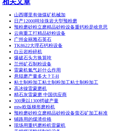
相关文章
山西哪里有做煤矿机械加
日产12000吨珍珠岩大型预粉磨
预粉磨砂粉立磨精品砂粉设备重钙粉是啥意思
云南重工打精品砂粉设备
广州金丽雅石英石
TK8622大理石钙粉设备
白云岩粉碎机
爆破石头方换算吨
兰州矿石制粉设备
雷蒙机氮气起什么作用
悬辊磨产量多大？T-H
粘土制粉加工粘土制粉加工粘土制粉加工
高冰镍雷蒙磨机
精石灰雷蒙磨 中国供应商
300乘以1300锷破产量
mtw欧版梯形磨粉机
预粉磨砂粉立磨精品砂粉设备萤石矿加工标准
铺路用的煤渣价格
现场用重钙磨粉机雷蒙机