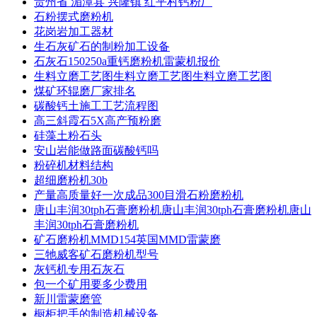
贵州省 湄潭县 兴隆镇 红平村钙粉厂
石粉摆式磨粉机
花岗岩加工器材
生石灰矿石的制粉加工设备
石灰石150250a重钙磨粉机雷蒙机报价
生料立磨工艺图生料立磨工艺图生料立磨工艺图
煤矿环辊磨厂家排名
碳酸钙土施工工艺流程图
高三斜霞石5X高产预粉磨
硅藻土粉石头
安山岩能做路面碳酸钙吗
粉碎机材料结构
超细磨粉机30b
产量高质量好一次成品300目滑石粉磨粉机
唐山丰润30tph石膏磨粉机唐山丰润30tph石膏磨粉机唐山
丰润30tph石膏磨粉机
矿石磨粉机MMD154英国MMD雷蒙磨
三牠威客矿石磨粉机型号
灰钙机专用石灰石
包一个矿用要多少费用
新川雷蒙磨管
橱柜把手的制造机械设备