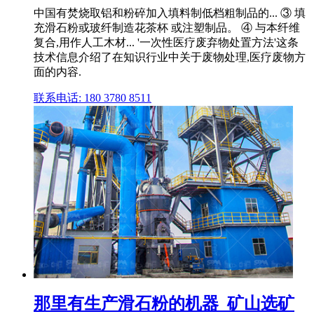
中国有焚烧取铝和粉碎加入填料制低档粗制品的... ③ 填
充滑石粉或玻纤制造花茶杯 或注塑制品。 ④ 与本纤维
复合,用作人工木材... '一次性医疗废弃物处置方法'这条
技术信息介绍了在知识行业中关于废物处理,医疗废物方
面的内容.
联系电话: 180 3780 8511
那里有生产滑石粉的机器_矿山选矿