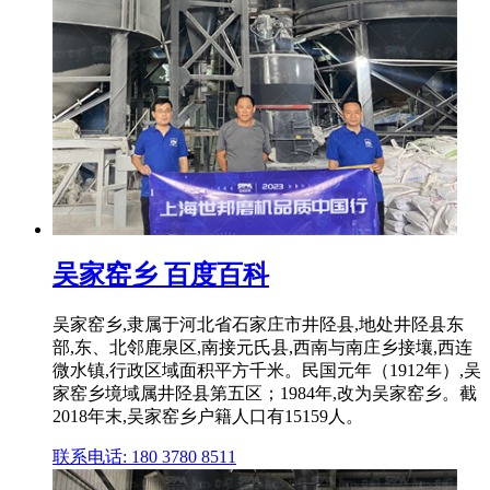
吴家窑乡 百度百科
吴家窑乡,隶属于河北省石家庄市井陉县,地处井陉县东
部,东、北邻鹿泉区,南接元氏县,西南与南庄乡接壤,西连
微水镇,行政区域面积平方千米。民国元年（1912年）,吴
家窑乡境域属井陉县第五区；1984年,改为吴家窑乡。截
2018年末,吴家窑乡户籍人口有15159人。
联系电话: 180 3780 8511