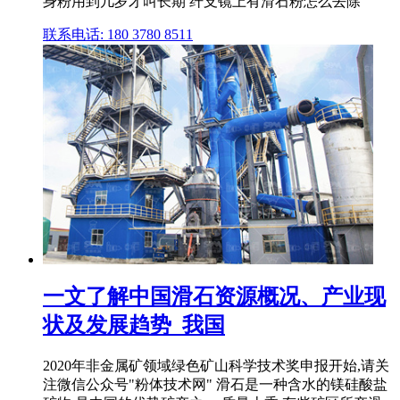
身粉用到几岁才叫长期 纤支镜上有滑石粉怎么去除
联系电话: 180 3780 8511
一文了解中国滑石资源概况、产业现
状及发展趋势_我国
2020年非金属矿领域绿色矿山科学技术奖申报开始,请关
注微信公众号"粉体技术网" 滑石是一种含水的镁硅酸盐