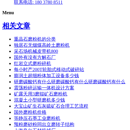
联系电话: 180 3780 8511
Menu
相关文章
重晶石磨粉机的分类
独居石无烟煤高岭土磨粉机
采石场机械皮带机800
国外有没有方解石厂
红岩立式磨粉碎机
每小时产200T轮胎式移动式破碎站
膨润土超细粉体加工设备多少钱
研磨碳酸钙有什么研磨碳酸钙有什么研磨碳酸钙有什么
震荡粉碎运输一体机设计方案
矿露天用3磨辊矿石磨粉机
混凝土小型研磨机多少钱
大宝山矿生石灰硫矿石合理工艺流程
国外磨粉机价格
等静压石墨工业磨粉机
预粉磨砂粉同出立磨转子结构