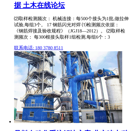
据 土木在线论坛
⑵取样检测频次： 机械连接：每500个接头为1批,做拉伸
试验,每组3个。 17 钢筋闪光对焊 ⑴检测频次依据：
《钢筋焊接及验收规程》（JGJ18—2012）。 ⑵取样检
测频次： 每300根接头取样1组检测,每组6个：3
联系电话: 180 3780 8511