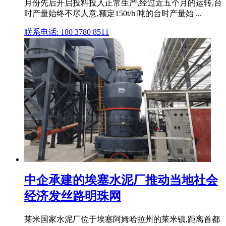
月份先后开启投料投入正常生产,经过近五个月的运转,台
时产量始终不尽人意,额定150t/h 吨的台时产量始 ...
联系电话: 180 3780 8511
中企承建的埃塞水泥厂推动当地社会
经济发丝路明珠网
莱米国家水泥厂位于埃塞阿姆哈拉州的莱米镇,距离首都