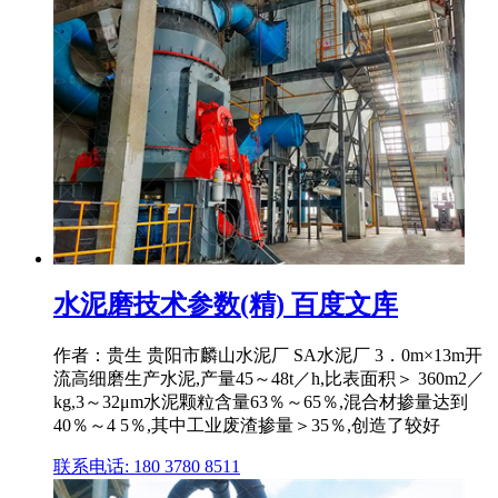
水泥磨技术参数(精) 百度文库
作者：贵生 贵阳市麟山水泥厂 SA水泥厂 3．0m×13m开
流高细磨生产水泥,产量45～48t／h,比表面积＞ 360m2／
kg,3～32μm水泥颗粒含量63％～65％,混合材掺量达到
40％～4 5％,其中工业废渣掺量＞35％,创造了较好
联系电话: 180 3780 8511