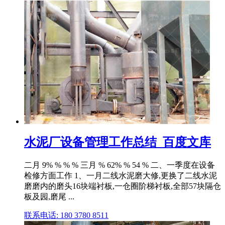
水泥厂设备管理工作总结_百度文库
二月 9% % % % 三月 % 62% % 54 % 二、一季度在设备
检修方面工作 1、一月二线水泥磨大修,更换了二线水泥
磨磨内的磨头16块端衬板,一仓圈阶梯衬板,全部57块隔仓
板及园,磨尾 ...
联系电话: 180 3780 8511