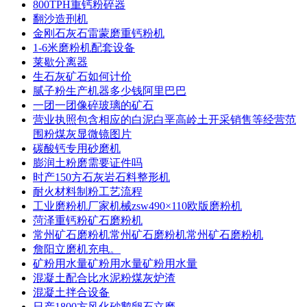
800TPH重钙粉碎器
翻沙造刑机
金刚石灰石雷蒙磨重钙粉机
1-6米磨粉机配套设备
莱歇分离器
生石灰矿石如何计价
腻子粉生产机器多少钱阿里巴巴
一团一团像碎玻璃的矿石
营业执照包含相应的白泥白垩高岭土开采销售等经营范
围粉煤灰显微镜图片
碳酸钙专用砂磨机
膨润土粉磨需要证件吗
时产150方石灰岩石料整形机
耐火材料制粉工艺流程
工业磨粉机厂家机械zsw490×110欧版磨粉机
菏泽重钙粉矿石磨粉机
常州矿石磨粉机常州矿石磨粉机常州矿石磨粉机
詹阳立磨机充电。
矿粉用水量矿粉用水量矿粉用水量
混凝土配合比水泥粉煤灰炉渣
混凝土拌合设备
日产1800方风化砂鹅卵石立磨