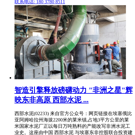
联系电话: 180 3780 8511
智造引擎释放磅礴动力 "非洲之星"辉
映东非高原 西部水泥 ...
西部水泥(02233) 来自官方公众号：网页链接在埃塞俄比
亚阿姆哈拉州海拔2200米的莱米镇,占地3平方公里的莱
米国家水泥厂正以每日万吨熟料的产能改写非洲水泥工
业史。这座由中国 西部水泥 与埃塞东非控股联合投资建