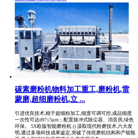
碳素磨粉机物料加工重工,磨粉机,雷
蒙磨,超细磨粉机,立 ...
引进优良技术,精于超细粉加工,细度可调可控,成品细度
一次性可达d97≤5μm；配置脉冲式除尘器、消音房,绿色
环保。 5X欧版智能磨粉机 () 汲取现代粉磨技术,六大发
明,通过多项科技成果鉴定,突破了传统磨机结构和产能瓶