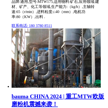
品牌:通用,型号:MTW175,适用物料:矿石,应用领域:建
材、矿产、化工等领域,生产能力:（kg/h）,主轴转
速:65（r/min）,进料粒度≤:40（mm）,电机功
率:80（KW）,出料 .
联系电话: 180 3780 8511
bauma CHINA 2024 | 重工MTW欧版
磨粉机震撼来袭！