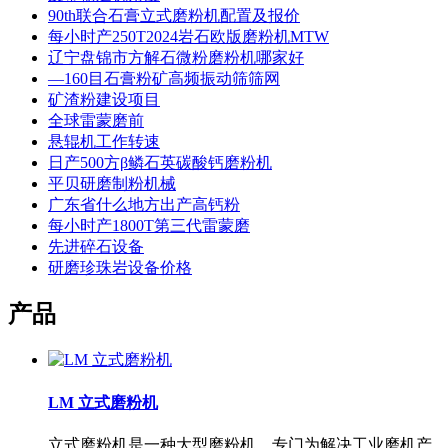
90th联合石膏立式磨粉机配置及报价
每小时产250T2024岩石欧版磨粉机MTW
辽宁盘锦市方解石微粉磨粉机哪家好
―160目石膏粉矿高频振动筛筛网
矿渣粉建设项目
全球雷蒙磨前
悬辊机工作转速
日产500方β鳞石英碳酸钙磨粉机
平贝研磨制粉机械
广东省什么地方出产高钙粉
每小时产1800T第三代雷蒙磨
先进碎石设备
研磨珍珠岩设备价格
产品
LM 立式磨粉机
立式磨粉机是一种大型磨粉机，专门为解决工业磨机产