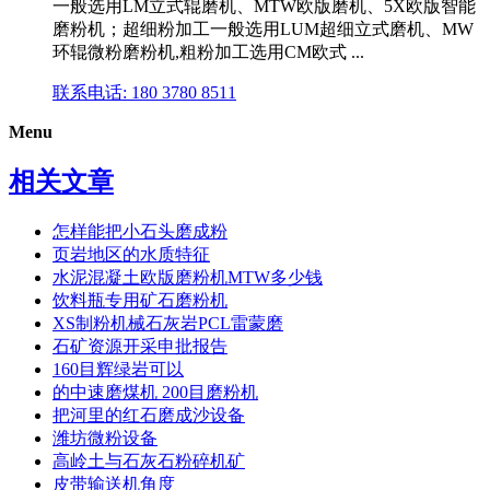
一般选用LM立式辊磨机、MTW欧版磨机、5X欧版智能
磨粉机；超细粉加工一般选用LUM超细立式磨机、MW
环辊微粉磨粉机,粗粉加工选用CM欧式 ...
联系电话: 180 3780 8511
Menu
相关文章
怎样能把小石头磨成粉
页岩地区的水质特征
水泥混凝土欧版磨粉机MTW多少钱
饮料瓶专用矿石磨粉机
XS制粉机械石灰岩PCL雷蒙磨
石矿资源开采申批报告
160目辉绿岩可以
的中速磨煤机 200目磨粉机
把河里的红石磨成沙设备
潍坊微粉设备
高岭土与石灰石粉碎机矿
皮带输送机角度