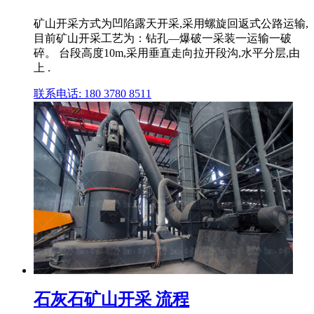
矿山开采方式为凹陷露天开采,采用螺旋回返式公路运输,
目前矿山开采工艺为：钻孔—爆破一采装一运输一破
碎。 台段高度10m,采用垂直走向拉开段沟,水平分层,由
上 .
联系电话: 180 3780 8511
石灰石矿山开采 流程