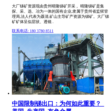
大厂锑矿资源现由贵州晴隆锑矿开采 。晴隆锑矿是集
探、采、选、冶为一体的国有企业,隶属于贵州省监狱管
理局,法人代表为聂清,矿山主导矿产资源为锑矿。大厂锑
矿矿体呈似层状、透镜 .
联系电话: 180 3780 8511
中国限制锑出口：为何如此重要？_