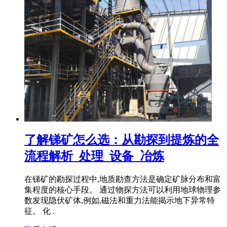
了解锑矿怎么选：从勘探到提炼的全
流程解析_处理_设备_冶炼
在锑矿的勘探过程中,地质勘查方法是确定矿脉分布和富
集程度的核心手段。 通过物探方法可以利用地球物理参
数发现隐伏矿体,例如,磁法和重力法能揭示地下异常特
征。 化 .