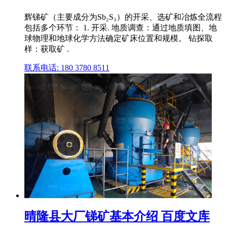
辉锑矿（主要成分为Sb₂S₃）的开采、选矿和冶炼全流程
包括多个环节： 1. 开采. 地质调查：通过地质填图、地
球物理和地球化学方法确定矿床位置和规模。 钻探取
样：获取矿 .
联系电话: 180 3780 8511
晴隆县大厂锑矿基本介绍 百度文库