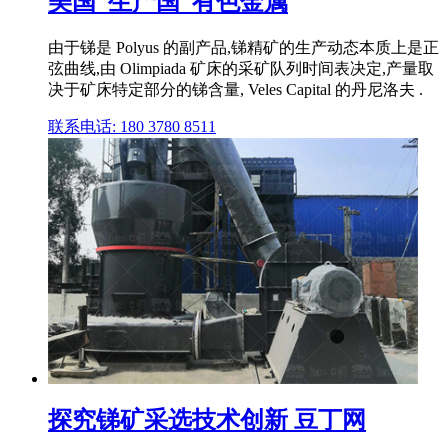
美国_生产国_有色金属
由于锑是 Polyus 的副产品,锑精矿的生产动态本质上是正
弦曲线,由 Olimpiada 矿床的采矿队列时间表决定,产量取
决于矿床特定部分的锑含量, Veles Capital 的丹尼洛夫 .
联系电话: 180 3780 8511
探究锑矿采选技术创新 豆丁网