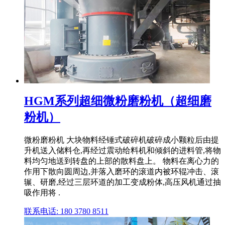
HGM系列超细微粉磨粉机（超细磨
粉机）
微粉磨粉机 大块物料经锤式破碎机破碎成小颗粒后由提
升机送入储料仓,再经过震动给料机和倾斜的进料管,将物
料均匀地送到转盘的上部的散料盘上。 物料在离心力的
作用下散向圆周边,并落入磨环的滚道内被环辊冲击、滚
辗、研磨,经过三层环道的加工变成粉体,高压风机通过抽
吸作用将 .
联系电话: 180 3780 8511