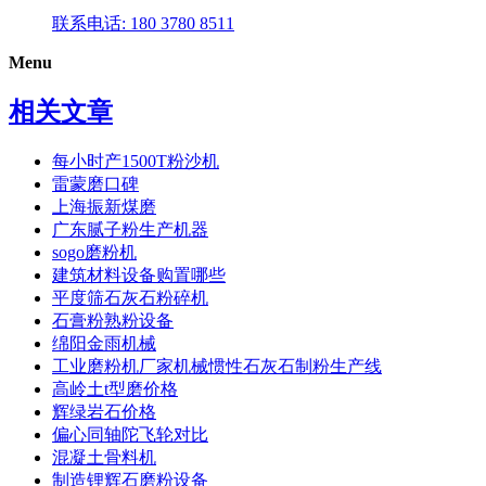
联系电话: 180 3780 8511
Menu
相关文章
每小时产1500T粉沙机
雷蒙磨口碑
上海振新煤磨
广东腻子粉生产机器
sogo磨粉机
建筑材料设备购置哪些
平度筛石灰石粉碎机
石膏粉熟粉设备
绵阳金雨机械
工业磨粉机厂家机械惯性石灰石制粉生产线
高岭土t型磨价格
辉绿岩石价格
偏心同轴陀飞轮对比
混凝土骨料机
制造锂辉石磨粉设备