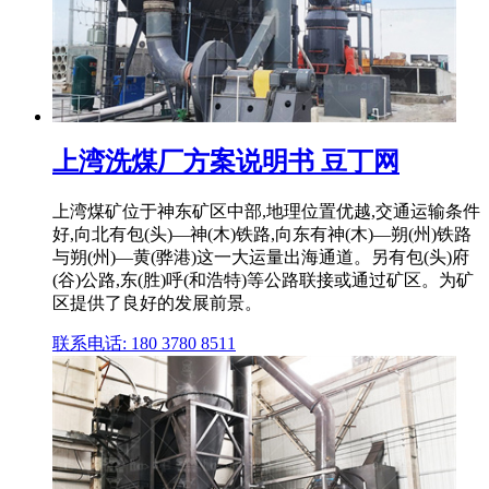
上湾洗煤厂方案说明书 豆丁网
上湾煤矿位于神东矿区中部,地理位置优越,交通运输条件
好,向北有包(头)—神(木)铁路,向东有神(木)—朔(州)铁路
与朔(州)—黄(骅港)这一大运量出海通道。另有包(头)府
(谷)公路,东(胜)呼(和浩特)等公路联接或通过矿区。为矿
区提供了良好的发展前景。
联系电话: 180 3780 8511