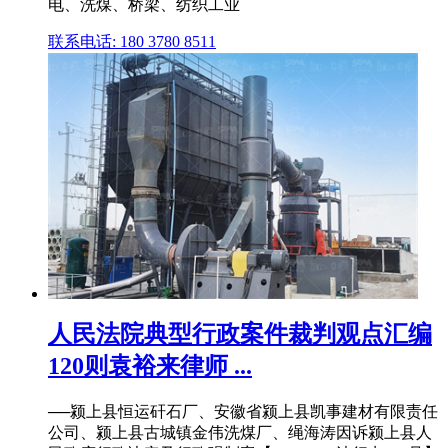
电、洗煤、桥梁、纺织工业
联系电话: 180 3780 8511
人民法院典型行政案件裁判观点汇编
120则袁裕来律师 ...
──颍上县恒运矸石厂、安徽省颍上县凯事建材有限责任
公司、颍上县古城镇金伟洗煤厂、绳海涛因诉颍上县人