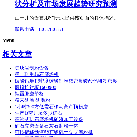
状分析及市场发展趋势研究预测
由于此的设置,我们无法提供该页面的具体描述。
联系电话: 180 3780 8511
Menu
相关文章
集块岩制粉设备
稀土矿重晶石磨粉机
碳酸钙堆积密度碳酸钙堆积密度碳酸钙堆积密度
磨粉机衬板1600900
锂雷鹏磨价格
粉末研磨 研磨粉
1小时300方低霞石移动高产预粉磨
生产1t需开采多少矿石
筛沙式矿石磨粉机矿渣加工设备
矿石立磨设备石灰石制粉一体
可按揭移动河卵石铝矾土立式磨粉机