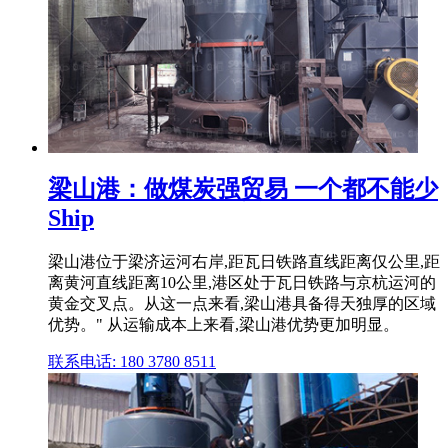
梁山港：做煤炭强贸易 一个都不能少
Ship
梁山港位于梁济运河右岸,距瓦日铁路直线距离仅公里,距
离黄河直线距离10公里,港区处于瓦日铁路与京杭运河的
黄金交叉点。从这一点来看,梁山港具备得天独厚的区域
优势。" 从运输成本上来看,梁山港优势更加明显。
联系电话: 180 3780 8511