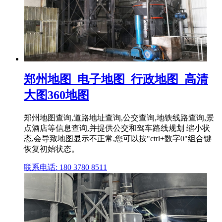
郑州地图_电子地图_行政地图_高清
大图360地图
郑州地图查询,道路地址查询,公交查询,地铁线路查询,景
点酒店等信息查询,并提供公交和驾车路线规划 缩小状
态,会导致地图显示不正常,您可以按"ctrl+数字0"组合键
恢复初始状态。
联系电话: 180 3780 8511