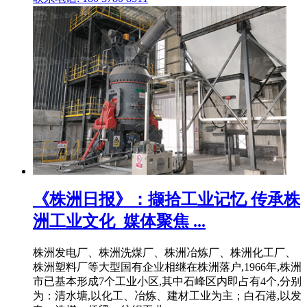
《株洲日报》：撷拾工业记忆 传承株
洲工业文化_媒体聚焦 ...
株洲发电厂、株洲洗煤厂、株洲冶炼厂、株洲化工厂、
株洲塑料厂等大型国有企业相继在株洲落户,1966年,株洲
市已基本形成7个工业小区,其中石峰区内即占有4个,分别
为：清水塘,以化工、冶炼、建材工业为主；白石港,以发