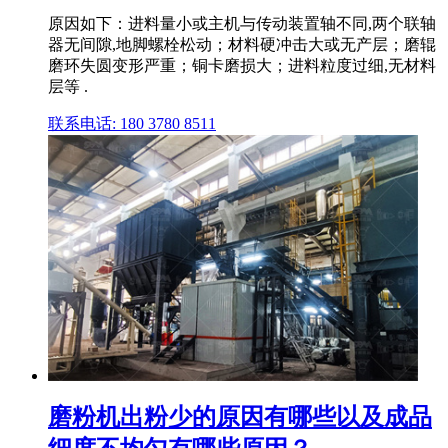
原因如下：进料量小或主机与传动装置轴不同,两个联轴
器无间隙,地脚螺栓松动；材料硬冲击大或无产层；磨辊
磨环失圆变形严重；铜卡磨损大；进料粒度过细,无材料
层等 .
联系电话: 180 3780 8511
磨粉机出粉少的原因有哪些以及成品