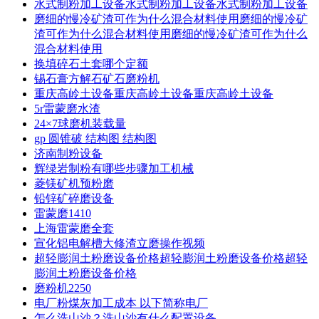
水式制粉加工设备水式制粉加工设备水式制粉加工设备
磨细的慢冷矿渣可作为什么混合材料使用磨细的慢冷矿
渣可作为什么混合材料使用磨细的慢冷矿渣可作为什么
混合材料使用
换填碎石土套哪个定额
锡石膏方解石矿石磨粉机
重庆高岭土设备重庆高岭土设备重庆高岭土设备
5r雷蒙磨水渣
24×7球磨机装载量
gp 圆锥破 结构图 结构图
济南制粉设备
辉绿岩制粉有哪些步骤加工机械
菱镁矿机预粉磨
铅锌矿碎磨设备
雷蒙磨1410
上海雷蒙磨全套
宣化铝电解槽大修渣立磨操作视频
超轻膨润土粉磨设备价格超轻膨润土粉磨设备价格超轻
膨润土粉磨设备价格
磨粉机2250
电厂粉煤灰加工成本 以下简称电厂
怎么洗山沙？洗山沙有什么配置设备