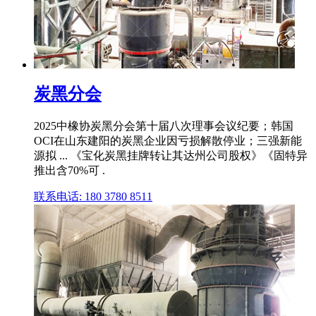
炭黑分会
2025中橡协炭黑分会第十届八次理事会议纪要；韩国
OCI在山东建阳的炭黑企业因亏损解散停业；三强新能
源拟 ... 《宝化炭黑挂牌转让其达州公司股权》《固特异
推出含70%可 .
联系电话: 180 3780 8511