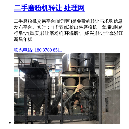
二手磨粉机转让 处理网
二手磨粉机交易平台[处理网]是免费的转让与求购信息
发布平台。实时："[毕节]低价出售磨粉机一套,带3吨的
行吊","[重庆]转让磨粉机,环辊磨","[绍兴]转让全套浙江
新昌年糕 .
联系电话: 180 3780 8511