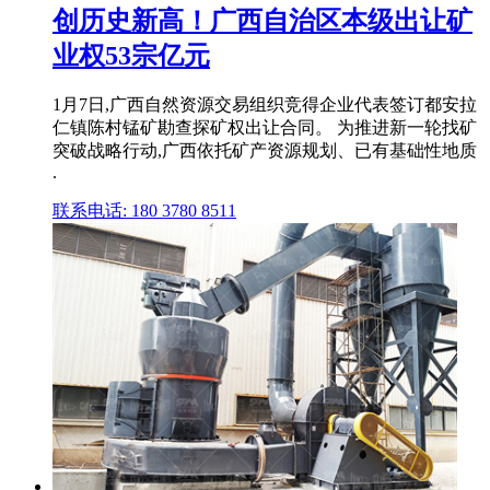
创历史新高！广西自治区本级出让矿
业权53宗亿元
1月7日,广西自然资源交易组织竞得企业代表签订都安拉
仁镇陈村锰矿勘查探矿权出让合同。 为推进新一轮找矿
突破战略行动,广西依托矿产资源规划、已有基础性地质
.
联系电话: 180 3780 8511