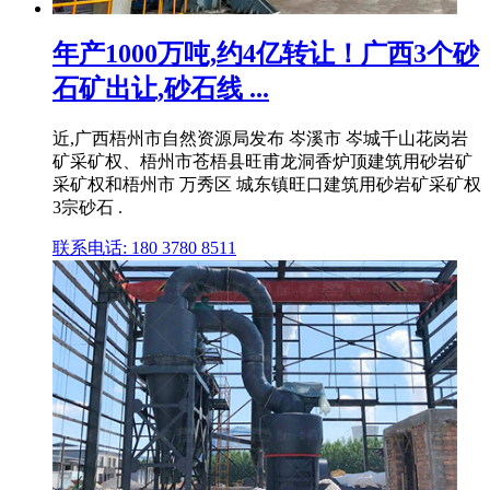
年产1000万吨,约4亿转让！广西3个砂
石矿出让,砂石线 ...
近,广西梧州市自然资源局发布 岑溪市 岑城千山花岗岩
矿采矿权、梧州市苍梧县旺甫龙洞香炉顶建筑用砂岩矿
采矿权和梧州市 万秀区 城东镇旺口建筑用砂岩矿采矿权
3宗砂石 .
联系电话: 180 3780 8511