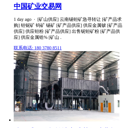
中国矿业交易网
1 day ago · [矿山供应] 云南锡钽矿急寻转让 [矿产品求
购] 钽铌矿 钨矿 锡矿 [矿产品供应] 供应金属铍 [矿产品
供应] 供应钽粉 [矿产品供应] 出售铌钽矿粉 [矿产品供
应] 供应金属锆% [矿山 .
联系电话: 180 3780 8511