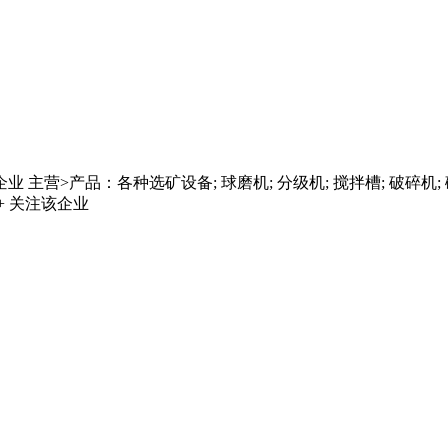
营>产品：各种选矿设备; 球磨机; 分级机; 搅拌槽; 破碎机; 磁选
+ 关注该企业