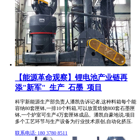
【能源革命观察】锂电池产业链再
添"新军"_生产_石墨_项目
科宇新能源生产部负责人潘凯告诉记者,这种料箱每个能
容纳80套匣钵,一排10个料箱,可以放置焙烧800套石墨匣
钵,一个炉室可生产4万套匣钵成品。潘凯自豪地说,项目
多个工艺环节与生产设备为行业技术原创,自动化挤压.
联系电话: 180 3780 8511