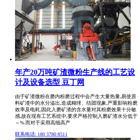
年产20万吨矿渣微粉生产线的工艺设
计及设备选型 豆丁网
由于矿渣微粉在磨内粉磨过程中会产生大量热量,易使原
料矿渣中的水分溢出,造成糊球、结团现象,严重影响粉磨
效率及电耗,因此入磨矿渣的含水量对其粉磨效果十分敏
感,故在现有工艺系统中,要求严格控制入磨矿渣水分低于
～%.而对于采用高细高产
联系电话: 180 3780 8511