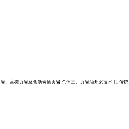
、高碳页岩及含沥青质页岩,总体三、页岩油开采技术 11 传统的开采