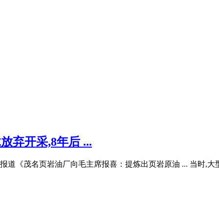
弃开采,8年后 ...
一篇报道《茂名页岩油厂向毛主席报喜：提炼出页岩原油 ... 当时