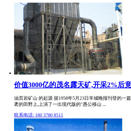
价值3000亿的茂名露天矿,开采2%后竟放
油页岩矿山 的起源 据1958年5月23日羊城晚报刊登的
袤的田野上,上演了一出现代版的"愚公移山 ...
联系电话: 180 3780 8511