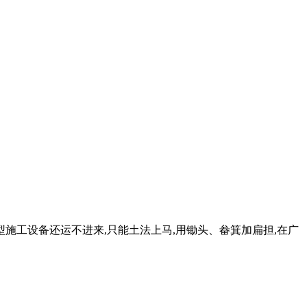
,大型施工设备还运不进来,只能土法上马,用锄头、畚箕加扁担,在广