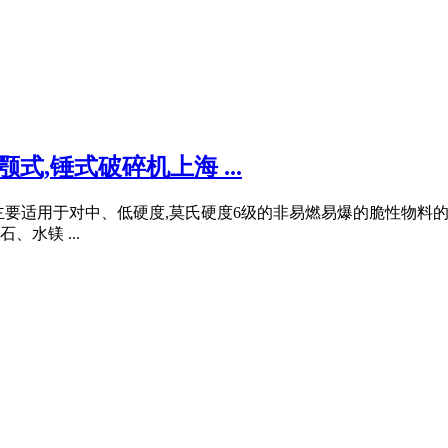
式,锤式破碎机上海 ...
(t/h) 主要适用于对中、低硬度,莫氏硬度6级的非易燃易爆的脆性物料的
水镁 ...