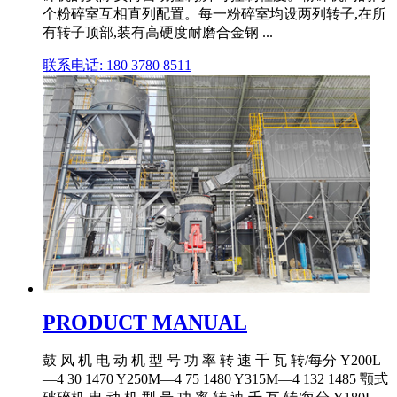
个粉碎室互相直列配置。每一粉碎室均设两列转子,在所
有转子顶部,装有高硬度耐磨合金钢 ...
联系电话: 180 3780 8511
PRODUCT MANUAL
鼓 风 机 电 动 机 型 号 功 率 转 速 千 瓦 转/每分 Y200L
—4 30 1470 Y250M—4 75 1480 Y315M—4 132 1485 颚式