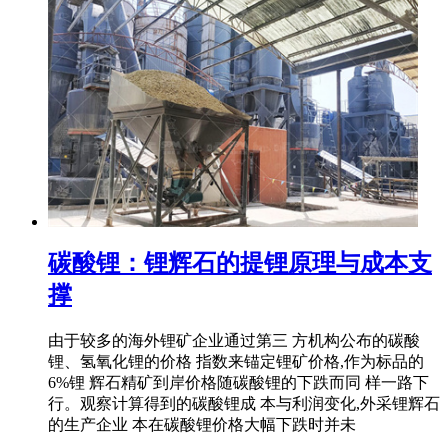
碳酸锂：锂辉石的提锂原理与成本支
撑
由于较多的海外锂矿企业通过第三 方机构公布的碳酸
锂、氢氧化锂的价格 指数来锚定锂矿价格,作为标品的
6%锂 辉石精矿到岸价格随碳酸锂的下跌而同 样一路下
行。观察计算得到的碳酸锂成 本与利润变化,外采锂辉石
的生产企业 本在碳酸锂价格大幅下跌时并未