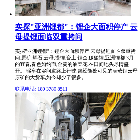
实探"亚洲锂都"：锂企大面积停产 云
母提锂面临双重拷问
实探"亚洲锂都"：锂企大面积停产 云母提锂面临双重拷
问,原矿,辉石,云母,提锂,瓷土,锂企,碳酸锂,亚洲锂都 3月
的宜春,春色如约而,金黄的油菜花,在田间地头尽情盛
开。 驱车在乡间道路上行驶,曾经随处可见的满载锂云母
原矿的大货车,如今却少了很多。
联系电话: 180 3780 8511