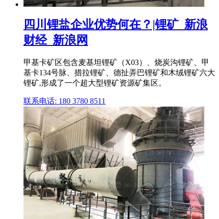
四川锂盐企业优势何在？|锂矿_新浪
财经_新浪网
甲基卡矿区包含麦基坦锂矿（X03）、烧炭沟锂矿、甲
基卡134号脉、措拉锂矿、德扯弄巴锂矿和木绒锂矿六大
锂矿,形成了一个超大型锂矿资源矿集区。
联系电话: 180 3780 8511