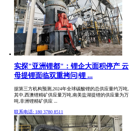
实探"亚洲锂都"：锂企大面积停产 云
母提锂面临双重拷问|锂 ...
据第三方机构预测,2024年全球碳酸锂的总供应量约万吨,
其中,西澳锂精矿供应量万吨,南美盐湖提锂的供应量为万
吨,非洲锂精矿供应 ...
联系电话: 180 3780 8511