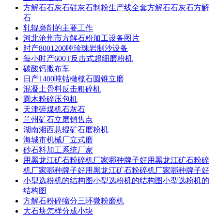
方解石石灰石硅灰石制粉生产线全套方解石石灰石方解
石
轧辊磨削的主要工作
河北沧州市方解石粉加工设备图片
时产8001200吨珍珠岩制沙设备
每小时产600T反击式超细磨粉机
碳酸钙撒布车
日产1400吨钴橄榄石圆锥立磨
混凝土骨料反击粗碎机
圆木粉碎压包机
天津碎煤机石灰石
兰州矿石立磨销售点
湖南湘西悬辊矿石磨粉机
海城市机械厂立式磨
砂石料加工系统厂家
用黑龙江矿石粉碎机厂家哪种牌子好用黑龙江矿石粉碎
机厂家哪种牌子好用黑龙江矿石粉碎机厂家哪种牌子好
小型选粉机的结构图小型选粉机的结构图小型选粉机的
结构图
方解石粉碎缩分三环微粉磨机
大石块怎样分成小块