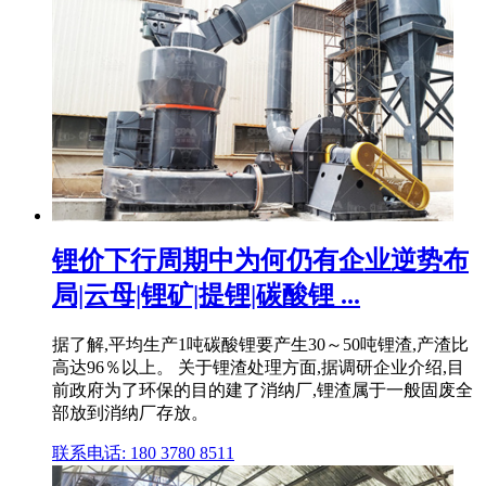
锂价下行周期中为何仍有企业逆势布
局|云母|锂矿|提锂|碳酸锂 ...
据了解,平均生产1吨碳酸锂要产生30～50吨锂渣,产渣比
高达96％以上。 关于锂渣处理方面,据调研企业介绍,目
前政府为了环保的目的建了消纳厂,锂渣属于一般固废全
部放到消纳厂存放。
联系电话: 180 3780 8511