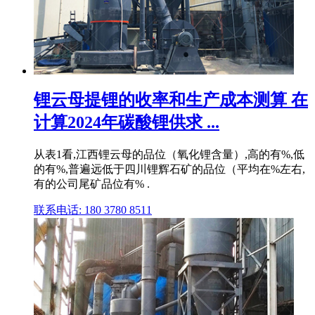
锂云母提锂的收率和生产成本测算 在
计算2024年碳酸锂供求 ...
从表1看,江西锂云母的品位（氧化锂含量）,高的有%,低
的有%,普遍远低于四川锂辉石矿的品位（平均在%左右,
有的公司尾矿品位有% .
联系电话: 180 3780 8511