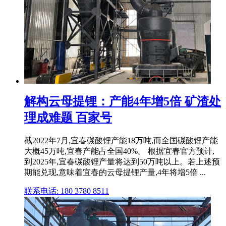
解构云母提锂：产能4年增5倍 矿渣处
理成难题 百家号
截2022年7月,宜春碳酸锂产能18万吨,而全国碳酸锂产能
大概45万吨,宜春产能占全国40%。 根据宜春官方预计,
到2025年,宜春碳酸锂产量将达到50万吨以上。若上述预
期能兑现,意味着宜春的云母提锂产量,4年将增5倍 ...
联系电话: 180 3780 8511