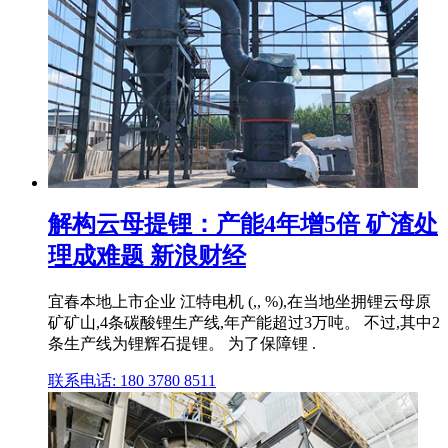
解构云母提锂：产能4年增5倍 矿渣处
理成难题 新浪财经
宜春本地上市企业 江特电机 (,, %),在当地坐拥锂云母原
矿矿山,4条碳酸锂生产线,年产能超过3万吨。 不过,其中2
条生产线为锂辉石提锂。 为了保障锂 .
联系电话: 180 3780 8511