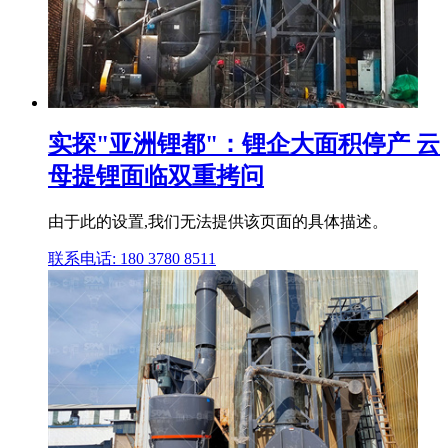
实探"亚洲锂都"：锂企大面积停产 云
母提锂面临双重拷问
由于此的设置,我们无法提供该页面的具体描述。
联系电话: 180 3780 8511