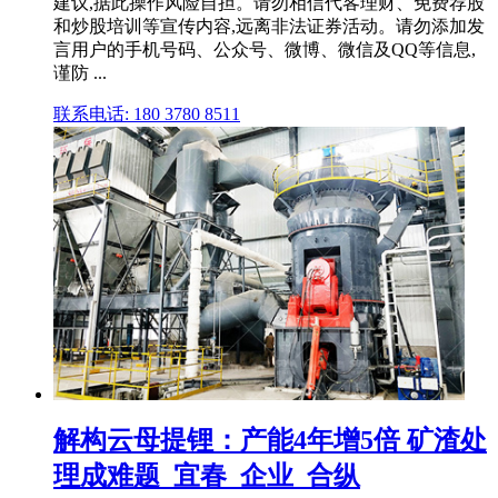
建议,据此操作风险自担。请勿相信代客理财、免费荐股
和炒股培训等宣传内容,远离非法证券活动。请勿添加发
言用户的手机号码、公众号、微博、微信及QQ等信息,
谨防 ...
联系电话: 180 3780 8511
解构云母提锂：产能4年增5倍 矿渣处
理成难题_宜春_企业_合纵