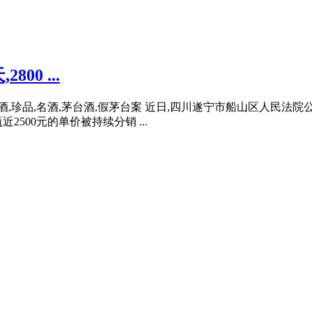
0 ...
假酒,珍品,名酒,茅台酒,假茅台案 近日,四川遂宁市船山区人民
500元的单价被持续分销 ...