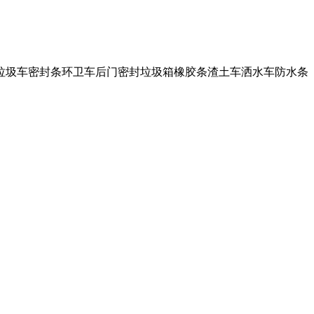
 嘉世垃圾车密封条环卫车后门密封垃圾箱橡胶条渣土车洒水车防水条