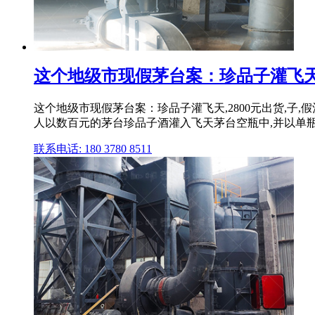
这个地级市现假茅台案：珍品子灌飞天,280
这个地级市现假茅台案：珍品子灌飞天,2800元出货,子,
人以数百元的茅台珍品子酒灌入飞天茅台空瓶中,并以单瓶近2
联系电话: 180 3780 8511