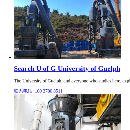
Search U of G University of Guelph
The University of Guelph, and everyone who studies here, expl
联系电话: 180 3780 8511