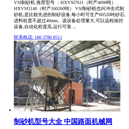
VSI制砂机 推荐型号 ：HXVSI7611（时产4090吨）、
HXVSI1140（时产160260吨） VSI制砂机也叫冲击式制
砂机,是比较先进的制砂设备,每小时可生产60520吨砂石,
进料粒度不超过40mm。该设备处理量大,可以远程操控
设备,自动化程度高,运行可靠 ...
联系电话: 180 3780 8511
制砂机型号大全 中国路面机械网