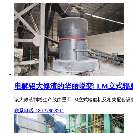
电解铝大修渣的华丽蜕变! LM立式辊磨
该大修渣制粉生产线由重工LM立式辊磨机及相关配套设备
联系电话: 180 3780 8511