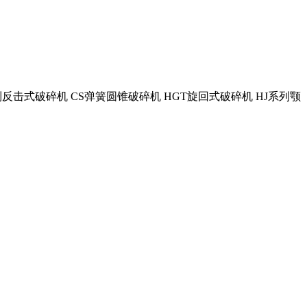
列反击式破碎机 CS弹簧圆锥破碎机 HGT旋回式破碎机 HJ系列颚