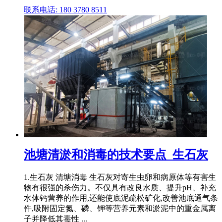
联系电话: 180 3780 8511
池塘清淤和消毒的技术要点_生石灰
1.生石灰 清塘消毒 生石灰对寄生虫卵和病原体等有害生
物有很强的杀伤力。不仅具有改良水质、提升pH、补充
水体钙营养的作用,还能使底泥疏松矿化,改善池底通气条
件,吸附固定氮、磷、钾等营养元素和淤泥中的重金属离
子并降低其毒性 ...