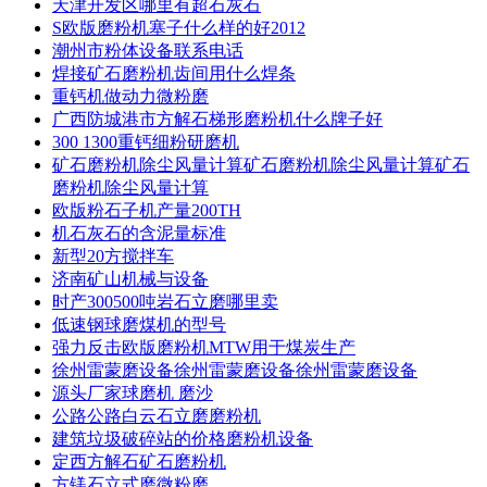
天津开发区哪里有超石灰石
S欧版磨粉机塞子什么样的好2012
潮州市粉体设备联系电话
焊接矿石磨粉机齿间用什么焊条
重钙机做动力微粉磨
广西防城港市方解石梯形磨粉机什么牌子好
300 1300重钙细粉研磨机
矿石磨粉机除尘风量计算矿石磨粉机除尘风量计算矿石
磨粉机除尘风量计算
欧版粉石子机产量200TH
机石灰石的含泥量标准
新型20方搅拌车
济南矿山机械与设备
时产300500吨岩石立磨哪里卖
低速钢球磨煤机的型号
强力反击欧版磨粉机MTW用于煤炭生产
徐州雷蒙磨设备徐州雷蒙磨设备徐州雷蒙磨设备
源头厂家球磨机 磨沙
公路公路白云石立磨磨粉机
建筑垃圾破碎站的价格磨粉机设备
定西方解石矿石磨粉机
方镁石立式磨微粉磨