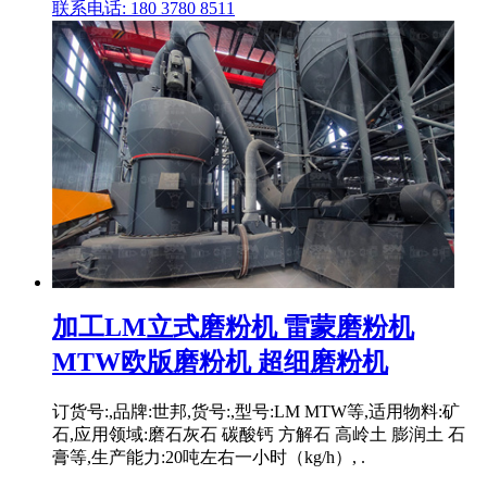
联系电话: 180 3780 8511
加工LM立式磨粉机 雷蒙磨粉机
MTW欧版磨粉机 超细磨粉机
订货号:,品牌:世邦,货号:,型号:LM MTW等,适用物料:矿
石,应用领域:磨石灰石 碳酸钙 方解石 高岭土 膨润土 石
膏等,生产能力:20吨左右一小时（kg/h）, .