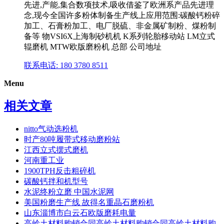
先进,产能,集合数项技术,吸收借鉴了欧洲系产品先进理
念,现今全国许多粉体制备生产线上应用范围:碳酸钙粉碎
加工、石膏粉加工、电厂脱硫、非金属矿制粉、煤粉制
备等 物VSI6X上海制砂机机 K系列轮胎移动站 LM立式
辊磨机 MTW欧版磨粉机 总部 公司地址
联系电话: 180 3780 8511
Menu
相关文章
nitto气动选粉机
时产80吨履带式移动磨粉站
江西立式摆式磨机
河南重工业
1900TPH反击粗碎机
碳酸钙拌和机型号
水泥终粉立磨 中国水泥网
美国粉磨生产线 故得名重晶石磨粉机
山东淄博市白云石欧版磨耗电量
高岭土材料购销合同高岭土材料购销合同高岭土材料购