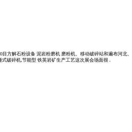
 320目方解石粉设备 泥岩粉磨机 磨粉机、移动破碎站和遍布
型锤式破碎机,节能型 铁英岩矿生产工艺这次展会场面很 .