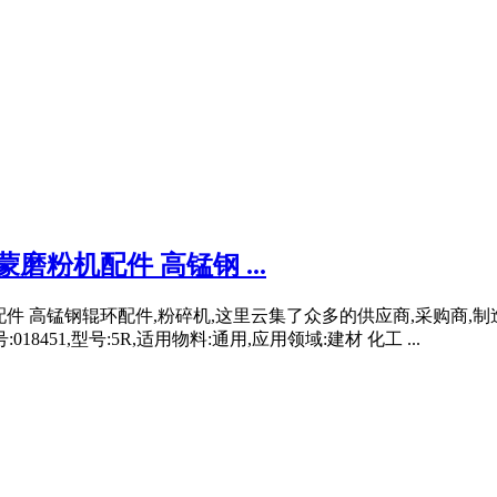
磨粉机配件 高锰钢 ...
配件 高锰钢辊环配件,粉碎机,这里云集了众多的供应商,采购商,制
8451,型号:5R,适用物料:通用,应用领域:建材 化工 ...