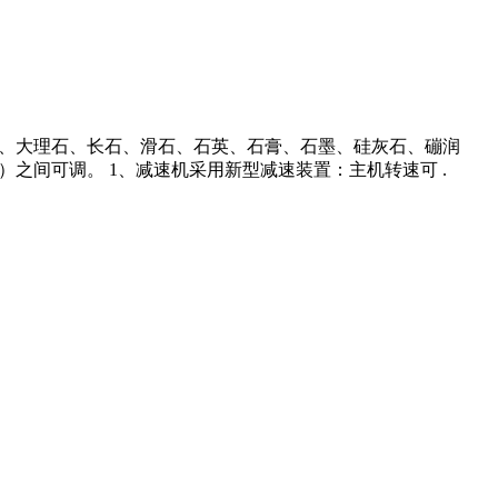
、白莹石、大理石、长石、滑石、石英、石膏、石墨、硅灰石、磞润
目）之间可调。 1、减速机采用新型减速装置：主机转速可 .