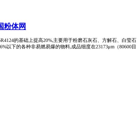
国粉体网
产量在5R4124的基础上提高20%,主要用于粉磨石灰石、方解石
下的各种非易燃易爆的物料,成品细度在23173μm（80600