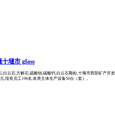
市 glass
,白云石,方解石,硫酸钡,碳酸钙,白云石颗粒,十堰市西部矿产
0万元,现有员工198名,各类主体生产设备50台（套）。